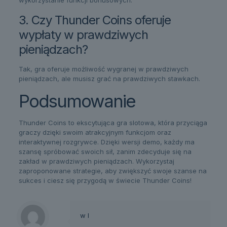
wykorzystanie funkcji bonusowych.
3. Czy Thunder Coins oferuje
wypłaty w prawdziwych
pieniądzach?
Tak, gra oferuje możliwość wygranej w prawdziwych
pieniądzach, ale musisz grać na prawdziwych stawkach.
Podsumowanie
Thunder Coins to ekscytująca gra slotowa, która przyciąga
graczy dzięki swoim atrakcyjnym funkcjom oraz
interaktywnej rozgrywce. Dzięki wersji demo, każdy ma
szansę spróbować swoich sił, zanim zdecyduje się na
zakład w prawdziwych pieniądzach. Wykorzystaj
zaproponowane strategie, aby zwiększyć swoje szanse na
sukces i ciesz się przygodą w świecie Thunder Coins!
w l