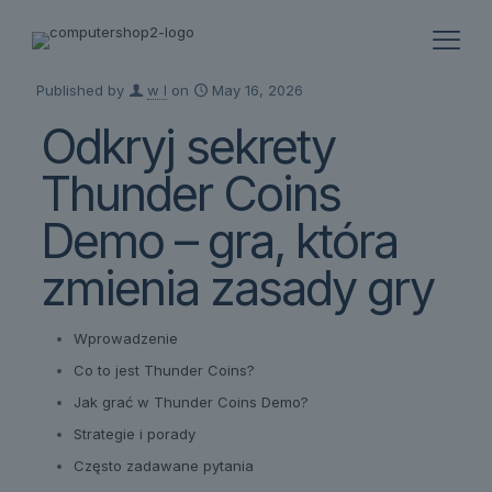
Published by
w l
on
May 16, 2026
Odkryj sekrety
Thunder Coins
Demo – gra, która
zmienia zasady gry
Wprowadzenie
Co to jest Thunder Coins?
Jak grać w Thunder Coins Demo?
Strategie i porady
Często zadawane pytania