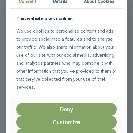
Consent
Details
About Cookies
Zasady gry
Gra polega na lądowaniu kombinacji symboli na aktywnych
This website uses cookies
liniach wypłat. Kluczowe jest zrozumienie, które symbole są
wartościowe oraz które z nich aktywują funkcje bonusowe.
We use cookies to personalise content and ads,
Oto kilku kluczowych zasad:
to provide social media features and to analyse
Gra ma 5 bębnów i 20 linii wypłat.
our traffic. We also share information about your
Symbole Wild zastępują inne symbole, aby zwiększyć
use of our site with our social media, advertising
szanse na wygraną.
and analytics partners who may combine it with
Funkcja Scatter uruchamia dodatkowe rundy
other information that you’ve provided to them or
bonusowe, co zwiększa potencjalne zyski.
that they’ve collected from your use of their
Strategie i porady
services.
Aby skutecznie grać w
Thunder Coins
, warto zastosować
kilka strategii:
Deny
Graj za darmo:
Korzystaj z opcji demo, aby
przećwiczyć grę i poznać mechaniki.
Customize
Ustal budżet:
Określ maksymalny limit, jaki chcesz