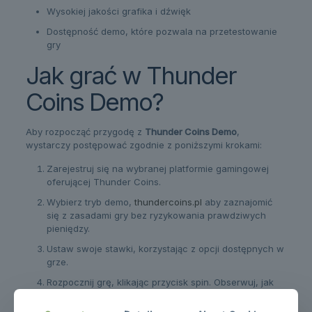
Wysokiej jakości grafika i dźwięk
Dostępność demo, które pozwala na przetestowanie
gry
Jak grać w Thunder
Coins Demo?
Aby rozpocząć przygodę z
Thunder Coins Demo
,
wystarczy postępować zgodnie z poniższymi krokami:
Zarejestruj się na wybranej platformie gamingowej
oferującej Thunder Coins.
Wybierz tryb demo,
thundercoins.pl
aby zaznajomić
się z zasadami gry bez ryzykowania prawdziwych
pieniędzy.
Ustaw swoje stawki, korzystając z opcji dostępnych w
grze.
Rozpocznij grę, klikając przycisk spin. Obserwuj, jak
bębny kręcą się, próbując zdobyć jak najwięcej
monet
.