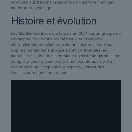
répondre aux besoins croissants d’un marché financier
moderne et dynamique.
Histoire et évolution
Les
thunder coins
ont été lancés en 2021 par un groupe de
développeurs visionnaires désireux de créer une
alternative décentralisée aux monnaies traditionnelles.
Inspirés par les défis auxquels sont confrontées les
monnaies fiat, ils ont mis en place un système garantissant
la rapidité des transactions et une sécurité accrue. Au fil
des années, leur popularité a explosé, attirant des
investisseurs du monde entier.