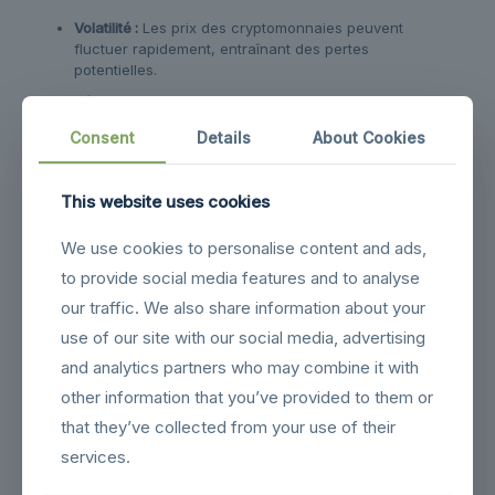
Volatilité :
Les prix des cryptomonnaies peuvent
fluctuer rapidement, entraînant des pertes
potentielles.
Réglementation :
L’absence d’un cadre légal solide
dans certains pays peut poser problème aux
Consent
Details
About Cookies
investisseurs.
Logiciels malveillants :
Comme tout actif numérique,
les thunder coins peuvent être la cible de hackers.
This website uses cookies
Tableau comparatif des
We use cookies to personalise content and ads,
cryptomonnaies
to provide social media features and to analyse
our traffic. We also share information about your
Type de
Vitesse de
use of our site with our social media, advertising
Sécurité
Adoption
cryptomonnaie
transaction
and analytics partners who may combine it with
Thunder Coins
Rapide
Élevée
Émergente
other information that you’ve provided to them or
that they’ve collected from your use of their
Bitcoin
Modérée
Élevée
Établie
services.
Ethereum
Lente
Modérée
Établie