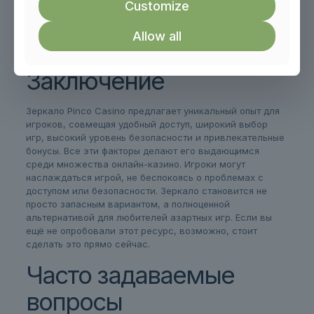
Customize
Эти предложения делают игру более увлекательной и
Allow all
выгодной для пользователей, что в свою очередь
способствует росту популярности Зеркала Pinco Casino.
Заключение
Зеркало Pinco Casino предлагает уникальный опыт для
игроков, совмещая удобный доступ, широкий выбор
игр, высокий уровень безопасности и привлекательные
бонусы. Все эти факторы делают его выдающимся
среди множества онлайн-казино. Игроки могут
наслаждаться игрой, не беспокоясь о проблемах с
доступом или безопасности. Зеркало становится не
просто запасным вариантом, а полноценной
альтернативой для любителей азартных игр. Если вы
ещё не опробовали этот ресурс, возможно, стоит
сделать это прямо сейчас.
Часто задаваемые
вопросы