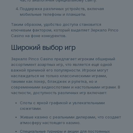
часто аналогичен официальному сайту.
Поддержка различных устройств, включая
мобильные телефоны и планшеты.
Таким образом, удобство доступа становится
ключевым фактором, который выделяет Зеркало Pinco
Casino на фоне конкурентов.
Широкий выбор игр
Зеркало Pinco Casino предлагает игрокам обширный
ассортимент азартных игр, что является ещё одной
важной причиной его популярности. Игроки могут
наслаждаться не только классическими играми,
такими как покер, блэкджек и рулетка, но и
современными видеослотами и настольными играми. В
частности, доступность различных игр включает:
Слоты с яркой графикой и увлекательными
сюжетами.
Живые казино с реальными дилерами, что создает
атмосферу настоящего казино.
Специальные турниры и акции для постоянных