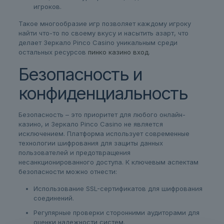
игроков.
Такое многообразие игр позволяет каждому игроку
найти что-то по своему вкусу и насытить азарт, что
делает Зеркало Pinco Casino уникальным среди
остальных ресурсов
пинко казино вход
.
Безопасность и
конфиденциальность
Безопасность – это приоритет для любого онлайн-
казино, и Зеркало Pinco Casino не является
исключением. Платформа использует современные
технологии шифрования для защиты данных
пользователей и предотвращения
несанкционированного доступа. К ключевым аспектам
безопасности можно отнести:
Использование SSL-сертификатов для шифрования
соединений.
Регулярные проверки сторонними аудиторами для
оценки надежности систем.