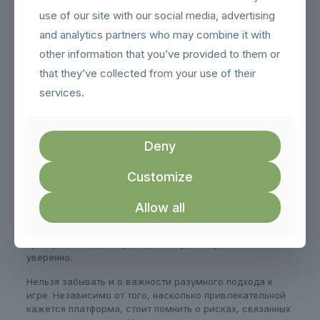
моменты при использовании
use of our site with our social media, advertising
Мостбет
and analytics partners who may combine it with
other information that you’ve provided to them or
При первом запуске платформы стоит обратить
внимание на несколько ключевых аспектов, которые
that they’ve collected from your use of their
помогут сделать опыт максимально комфортным. Во-
services.
первых, рекомендуется изучить основные разделы и
понять, какие виды ставок или игр предпочитаются
лично вам. Это позволит сосредоточиться на наиболее
интересных предложениях и избежать лишней
Deny
информации.
Customize
Во-вторых, важно настроить уведомления и следить за
обновлениями в режиме реального времени, что
облегчит контроль над текущими событиями и
Allow all
результатами. Использование доступных инструментов
персонализации поможет создать удобное
пространство для игры, где вы будете чувствовать себя
уверенно.
Нельзя забывать и о важности разумного подхода к
игре. Независимо от того, насколько привлекательной
кажется платформа, стоит помнить о рисках, связанных