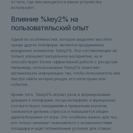
от того, где они находятся и какое устройство
используют.
Влияние %key2% на
пользовательский опыт
Одной из особенностей, которая выделяет мостбет
среди других платформ, является продуманное
внедрение элементов %key2%. Эти составляющие не
только улучшают визуальное восприятие, но и
способствуют более эффективной работе с ресурсом.
Например, использование %key2% помогает
организовать информацию так, чтобы пользователь мог
быстро найти интересующую его категорию или
событие.
Кроме того, %key2% играет роль в формировании
доверия к платформе. Когда интерфейс и функционал
соответствуют ожиданиям и привычкам игроков,
снижается уровень стресса и повышается общее
удовлетворение от игры. Это особенно важно для тех,
кто только начинает знакомиться с возможностями
площадки и ищет оптимальные условия для ставок.