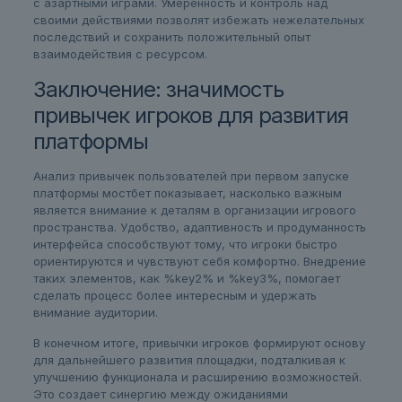
с азартными играми. Умеренность и контроль над
своими действиями позволят избежать нежелательных
последствий и сохранить положительный опыт
взаимодействия с ресурсом.
Заключение: значимость
привычек игроков для развития
платформы
Анализ привычек пользователей при первом запуске
платформы мостбет показывает, насколько важным
является внимание к деталям в организации игрового
пространства. Удобство, адаптивность и продуманность
интерфейса способствуют тому, что игроки быстро
ориентируются и чувствуют себя комфортно. Внедрение
таких элементов, как %key2% и %key3%, помогает
сделать процесс более интересным и удержать
внимание аудитории.
В конечном итоге, привычки игроков формируют основу
для дальнейшего развития площадки, подталкивая к
улучшению функционала и расширению возможностей.
Это создает синергию между ожиданиями