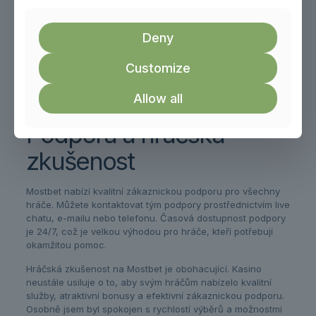
Pravidelné audity herního softwaru.
Deny
Kontrola fair play pro zajištění, že hry jsou
transparentní a férové.
Customize
Verifikační proces je také důležitý. Před výběrem výher
budete muset předložit potřebné dokumenty, což zajišťuje,
Allow all
že kasino plní zákonné povinnosti a ochraňuje hráče.
Podpora a hráčská
zkušenost
Mostbet nabízí kvalitní zákaznickou podporu pro všechny
hráče. Můžete kontaktovat tým podpory prostřednictvím live
chatu, e-mailu nebo telefonu. Časová dostupnost podpory
je 24/7, což je velkou výhodou pro hráče, kteří potřebují
okamžitou pomoc.
Hráčská zkušenost na Mostbet je obohacující. Kasino
neustále usiluje o to, aby svým hráčům nabízelo kvalitní
služby, atraktivní bonusy a efektivní zákaznickou podporu.
Osobně jsem byl spokojen s rychlostí výběrů a možnostmi