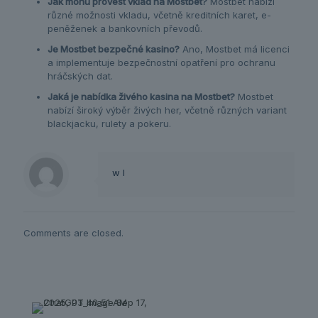
Jak mohu provést vklad na Mostbet?
Mostbet nabízí
různé možnosti vkladu, včetně kreditních karet, e-
peněženek a bankovních převodů.
Je Mostbet bezpečné kasino?
Ano, Mostbet má licenci
a implementuje bezpečnostní opatření pro ochranu
hráčských dat.
Jaká je nabídka živého kasina na Mostbet?
Mostbet
nabízí široký výběr živých her, včetně různých variant
blackjacku, rulety a pokeru.
w l
Comments are closed.