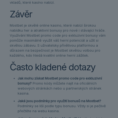
vkladů, které kasíno nabízí.
Závěr
Mostbet je skvělé online kasino, které nabízí širokou
nabídku her a atraktivní bonusy pro nové i stávající hráče.
Využívání Mostbet promo code pro exkluzivní bonusy vám
pomůže maximálně využít váš herní potenciál a užít si
skvělou zábavu. S uživatelsky přívětivou platformou a
důrazem na bezpečnost je Mostbet skvělou volbou pro
každého, kdo hledá kvalitní online herní zážitek.
Často kladené dotazy
Jak mohu získat Mostbet promo code pro exkluzivní
bonusy?
Promo kódy můžete najít na oficiálních
webových stránkách nebo u partnerských stránek
kasina.
Jaké jsou podmínky pro využití bonusů na Mostbet?
Podmínky se liší podle typu bonusu. Vždy si je pečlivě
přečtěte na webu kasina.