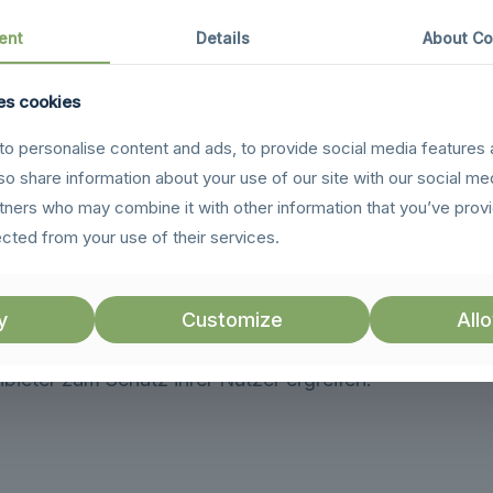
he Oberfläche und großzügige Bonusangebote.
ent
Details
About Co
 und hat ein umfangreiches Sportangebot.
en und einen umfassenden Kundenservice.
es cookies
 mobilen App und einem vielfältigen Live-Wettangebot
o personalise content and ads, to provide social media features 
kte und Spielersch
lso share information about your use of our site with our social me
rtners who may combine it with other information that you’ve prov
ected from your use of their services.
Anonymität bieten, ist es wichtig, auf Sicherheitsasp
 SSL-Verschlüsselung, um die Daten ihrer Spieler zu s
y
Customize
Allo
 Einklang mit den gesetzlichen Bestimmungen arbeiten
von ihnen Werkzeuge zur Begrenzung von Einzahlungen u
bieter zum Schutz ihrer Nutzer ergreifen.