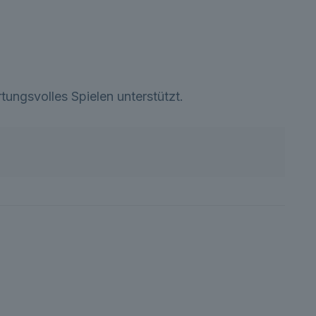
ungsvolles Spielen unterstützt.