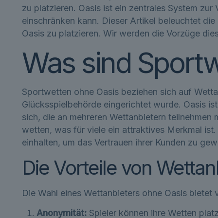
zu platzieren. Oasis ist ein zentrales System zu
einschränken kann. Dieser Artikel beleuchtet di
Oasis zu platzieren. Wir werden die Vorzüge diese
Was sind Sportw
Sportwetten ohne Oasis beziehen sich auf Wettan
Glücksspielbehörde eingerichtet wurde. Oasis is
sich, die an mehreren Wettanbietern teilnehmen 
wetten, was für viele ein attraktives Merkmal is
einhalten, um das Vertrauen ihrer Kunden zu gew
Die Vorteile von Wetta
Die Wahl eines Wettanbieters ohne Oasis bietet v
Anonymität:
Spieler können ihre Wetten plat