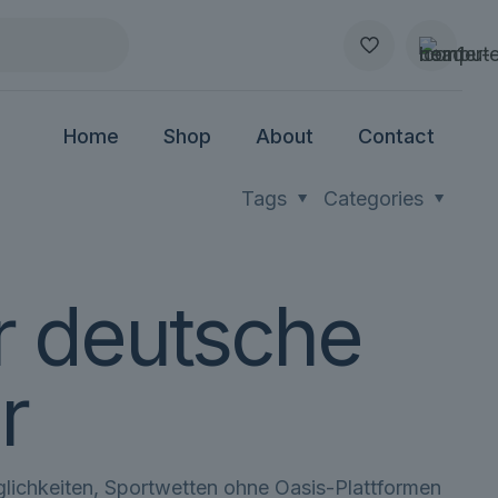
Home
Shop
About
Contact
Tags
Categories
r deutsche
r
glichkeiten, Sportwetten ohne Oasis-Plattformen