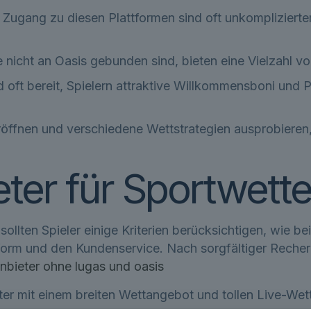
ugang zu diesen Plattformen sind oft unkomplizierter, 
e nicht an Oasis gebunden sind, bieten eine Vielzahl 
 oft bereit, Spielern attraktive Willkommensboni und
öffnen und verschiedene Wettstrategien ausprobieren,
eter für Sportwett
ollten Spieler einige Kriterien berücksichtigen, wie b
tform und den Kundenservice. Nach sorgfältiger Recher
nbieter ohne lugas und oasis
ter mit einem breiten Wettangebot und tollen Live-Wet