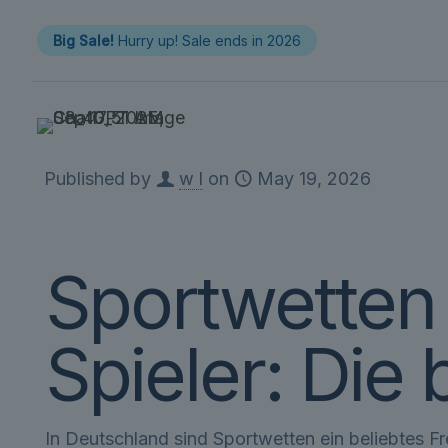
Big Sale!
Hurry up! Sale ends in 2026
Published by
w l
on
May 19, 2026
Sportwetten 
Spieler: Die
In Deutschland sind Sportwetten ein beliebtes F