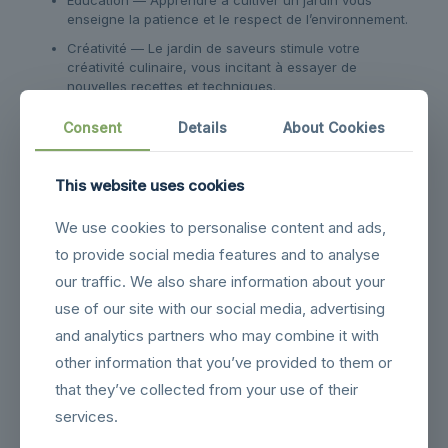
Éducation — Apprendre à cultiver un jardin vous
enseigne la patience et le respect de l’environnement.
Créativité — Le jardin de saveurs stimule votre
créativité culinaire, vous incitant à essayer de
nouvelles recettes et techniques.
Ces avantages créent un cercle vertueux où la qualité des
Consent
Details
About Cookies
ingrédients se traduit par des expériences culinaires
enrichissantes et mémorables.
This website uses cookies
Confiance et sécurité
We use cookies to personalise content and ads,
dans le jardin de saveurs
to provide social media features and to analyse
our traffic. We also share information about your
Avoir confiance en la qualité de votre jardin de saveurs est
fondamental. Cela passe par une connaissance
use of our site with our social media, advertising
approfondie des méthodes de culture et des traitements
and analytics partners who may combine it with
éventuels des plantes. Opter pour des pratiques de
jardinage biologique garantit que vous n’utilisez pas de
other information that you’ve provided to them or
pesticides nocifs, ce qui préserve non seulement votre
that they’ve collected from your use of their
santé mais également celle de l’environnement. De plus,
services.
intégrer des techniques de permaculture permet de créer
un écosystème durable, favorisant la biodiversité et la