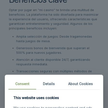
Optar por jugar en “mi casino” te brinda una multitud de
beneficios. La plataforma ha sido diseñada para maximizar
la experiencia del usuario, ofreciendo características que
garantizan entretenimiento y seguridad. Algunos de los
principales beneficios incluyen:
Amplia selección de juegos: Desde tragamonedas
hasta juegos de mesa.
Generosos bonos de bienvenida que superan el
500% para nuevos jugadores.
Atención al cliente disponible 24/7, garantizando
respuesta inmediata.
Transacciones seguras con múltiples métodos de
pago.
Consent
Details
About Cookies
Con estos beneficios, “mi casino” se asegura de que cada
jugador tenga una experiencia memorable y segura al
jugar online.
This website uses cookies
Confianza y seguridad
We use cookies to personalise content and ads,