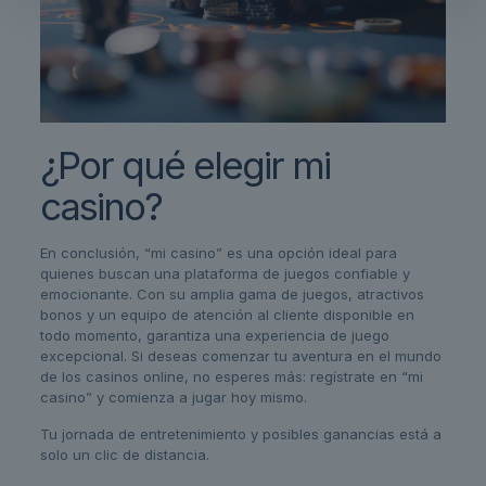
¿Por qué elegir mi
casino?
En conclusión, “mi casino” es una opción ideal para
quienes buscan una plataforma de juegos confiable y
emocionante. Con su amplia gama de juegos, atractivos
bonos y un equipo de atención al cliente disponible en
todo momento, garantiza una experiencia de juego
excepcional. Si deseas comenzar tu aventura en el mundo
de los casinos online, no esperes más: regístrate en “mi
casino” y comienza a jugar hoy mismo.
Tu jornada de entretenimiento y posibles ganancias está a
solo un clic de distancia.