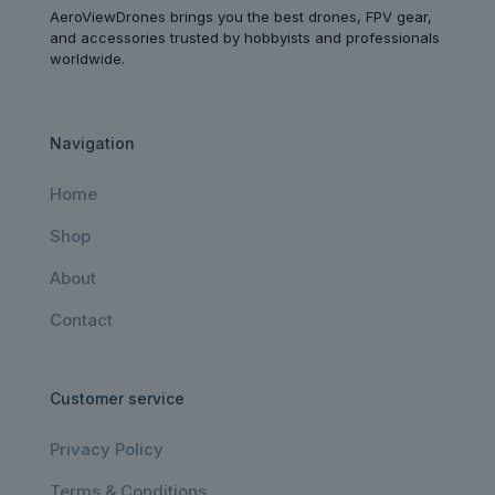
AeroViewDrones brings you the best drones, FPV gear,
and accessories trusted by hobbyists and professionals
worldwide.
Navigation
Home
Shop
About
Contact
Customer service
Privacy Policy
Terms & Conditions