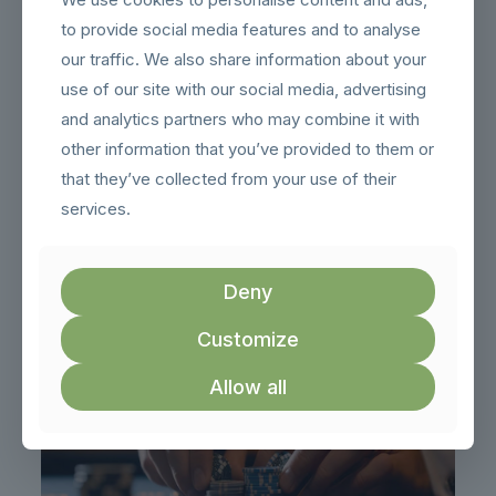
to provide social media features and to analyse
La seguridad es una de las mayores preocupaciones al
jugar en línea, y “mi casino” aborda esta cuestión de
our traffic. We also share information about your
manera efectiva. La plataforma utiliza tecnología de
use of our site with our social media, advertising
encriptación avanzada para proteger tu información
personal y financiera, garantizando que todas las
and analytics partners who may combine it with
transacciones sean seguras. Además, “mi casino” está
other information that you’ve provided to them or
licenciado y regulado, lo que añade una capa adicional de
confianza.
that they’ve collected from your use of their
services.
El compromiso de “mi casino” con la seguridad se extiende
a su atención al cliente, que está disponible las 24 horas
del día para resolver cualquier inquietud. Esto significa
que, independientemente de la hora, tendrás acceso a
Deny
asistencia profesional que te ayudará a navegar cualquier
situación que pueda surgir.
Customize
Allow all