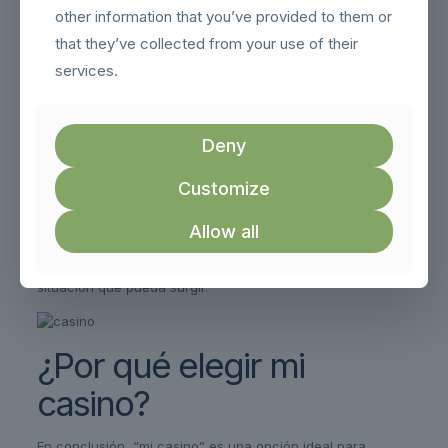
other information that you’ve provided to them or
La seguridad es una de las mayores preocupaciones al
that they’ve collected from your use of their
jugar en línea, y “mi casino” aborda esta cuestión de
manera efectiva. La plataforma utiliza tecnología de
services.
encriptación avanzada para proteger tu información
personal y financiera, garantizando que todas las
transacciones sean seguras. Además, “mi casino” está
licenciado y regulado, lo que añade una capa adicional de
Deny
confianza.
Customize
El compromiso de “mi casino” con la seguridad se extiende
a su atención al cliente, que está disponible las 24 horas
Allow all
del día para resolver cualquier inquietud. Esto significa
que, independientemente de la hora, tendrás acceso a
asistencia profesional que te ayudará a navegar cualquier
situación que pueda surgir.
¿Por qué elegir mi
casino?
En conclusión, “mi casino” es una opción ideal para