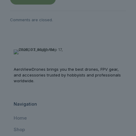
Comments are closed.
AeroViewDrones brings you the best drones, FPV gear,
and accessories trusted by hobbyists and professionals
worldwide.
Navigation
Home
Shop