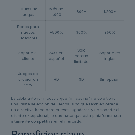
Títulos de
Más de
800+
1,200+
juegos
1,000
Bonos para
nuevos
+500%
300%
350%
jugadores
Solo
Soporte al
24/7 en
Soporte en
horario
cliente
español
inglés
limitado
Juegos de
crupier en
HD
SD
Sin opción
vivo
La tabla anterior muestra que “mi casino” no solo tiene
una vasta selección de juegos, sino que también ofrece
un atractivo bono para nuevos jugadores y un soporte al
cliente excepcional, lo que hace que esta plataforma sea
altamente competitiva en el mercado.
Beneficios clave