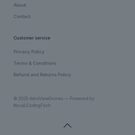
About
Contact
Customer service
Privacy Policy
Terms & Conditions
Refund and Returns Policy
© 2025 AeroViewDrones — Powered by
NovaLCodingTech