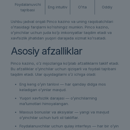
Foydalanuvchi
Eng intuitiv
O’rta
Oddiy
tajribasi
Ushbu jadval orqali Pinco kazino va uning raqobatchilari
o’rtasidagi farqlarni ko’rishingiz mumkin. Pinco kazino,
o’yinchilar uchun juda ko’p imkoniyatlar taqdim etadi va
xavfsizlik jihatidan yuqori darajada xizmat ko’rsatadi.
Asosiy afzalliklar
Pinco kazino, o’z mijozlariga ko’plab afzalliklarni taklif etadi.
Bu afzalliklar o’yinchilar uchun qiziqarli va foydali tajribani
taqdim etadi. Ular quyidagilarni o’z ichiga oladi:
Eng keng o’yin tanlovi — har qanday didga mos
keladigan o’yinlar mavjud.
Yuqori xavfsizlik darajasi — o’yinchilarning
ma’lumotlari himoyalangan.
Maxsus bonuslar va aksiyalar — yangi va mavjud
o’yinchilar uchun turli xil takliflar.
Foydalanuvchilar uchun qulay interfeys — har bir o’yin