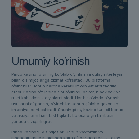
Umumiy ko’rinish
Pinco kazino, o’zining ko’plab o’yinlari va qulay interfeysi
bilan o’z mijozlariga xizmat ko’rsatadi. Bu platforma,
o’yinchilar uchun barcha kerakli imkoniyatlarni taqdim
etadi. Kazino o’z ichiga slot o’yinlari, poker, blackjack va
rulet kabi klassik o’yinlarni oladi. Har bir o’yinda o’ynash
usullarini o’rganish, o’yinchilar uchun g’alaba qozonish
imkoniyatlarini oshiradi. Shuningdek, kazino turli xil bonus
va aksiyalarni ham taklif qiladi, bu esa o’yin tajribasini
yanada qiziqarli qiladi.
Pinco kazinosi, o’z mijozlari uchun xavfsizlik va
ishonchlilikni ta’minlashga katta e’tibor qaratadi. U to’lov