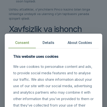
oson topiladi.
Ushbu afzalliklar, o’yinchilarni Pinco kazino bilan birga
ishlashga undaydi va ularning o’yin tajribasini yanada
qiziqarli qiladi.
Xavfsizlik va ishonch
Pinco kazino, xavfsizlik va ishonchlilikni ta’minlash uchun
Consent
Details
About Cookies
zamonaviy texnologiyalarni qo’llaydi. Kazino, shaxsiy
ma’lumotlaringizni himoya qilish uchun yuqori darajadagi
shifrlashni ta’minlaydi. Bu, o’yinchilarning barcha moliyaviy
This website uses cookies
operatsiyalarini xavfsizligini ta’minlaydi. Shuningdek, kazino
o’z faoliyatini qonuniy ravishda olib boradi va litsenziyaga
We use cookies to personalise content and ads,
ega, bu esa o’yinchilarga ishonch bag’ishlaydi.
to provide social media features and to analyse
Pinco kazino, shuningdek, o’z mijozlariga 24/7 xizmat
our traffic. We also share information about your
ko’rsatadi. Agar sizda biron bir savol yoki muammo bo’lsa,
mijozlarga xizmat ko’rsatish jamoasi yordamga tayyor. Bu,
use of our site with our social media, advertising
o’yinchilarga yanada ishonchli va xavfsiz muhit yaratadi.
and analytics partners who may combine it with
other information that you’ve provided to them or
that they’ve collected from your use of their