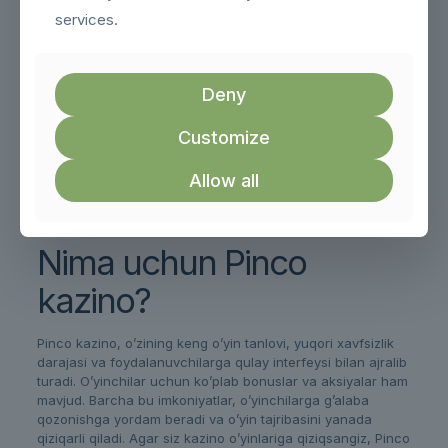
services.
Deny
Customize
Allow all
Nima uchun Pinco
kazino?
Pinco kazino, o’zining keng o’yin tanlovi, yuqori xavfsizlik
darajasi va foydalanuvchilarga qulay interfeysi bilan ajralib
turadi. O’yinchilar uchun ko’plab bonuslar va aksiyalar ham
mavjud. Barcha bu imkoniyatlar, o’yinchilarga g’alaba
qozonishga yordam beradi va o’yin tajribasini yanada
qiziqarli qiladi. Agar siz kazino o’yinlariga qiziqsangiz, Pinco