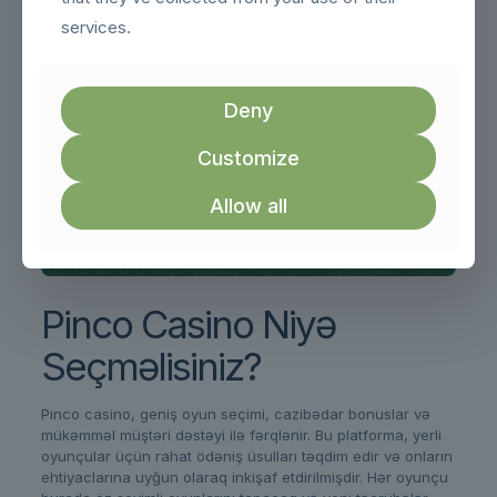
services.
Deny
Customize
Allow all
Pinco Casino Niyə
Seçməlisiniz?
Pinco casino, geniş oyun seçimi, cazibədar bonuslar və
mükəmməl müştəri dəstəyi ilə fərqlənir. Bu platforma, yerli
oyunçular üçün rahat ödəniş üsulları təqdim edir və onların
ehtiyaclarına uyğun olaraq inkişaf etdirilmişdir. Hər oyunçu