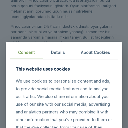
amillərdir. Pinco casino Curacao-da lisenziyalıdır, bu da
onun qanuni fəaliyyətini göstərir. Oyun platforması, müştəri
məlumatlarını qorumaq üçün müasir şifrələmə
texnologiyalarından istifadə edir.
Pinco casino-nun 24/7 canlı dəstək xidməti, oyunçuların
hər hansı bir sual və ya problem yaşadığı zaman tez bir
zamanda yardım almasına imkan tanıyır. Bu, istifadəçilərin
platformaya olan etibarını artırır.
Consent
Details
About Cookies
This website uses cookies
We use cookies to personalise content and ads,
to provide social media features and to analyse
our traffic. We also share information about your
use of our site with our social media, advertising
and analytics partners who may combine it with
other information that you’ve provided to them or
that they’ve collected from your use of their