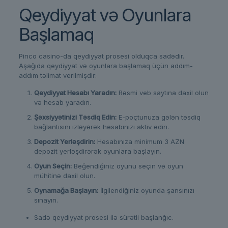
Qeydiyyat və Oyunlara
Başlamaq
Pinco casino-da qeydiyyat prosesi olduqca sadədir.
Aşağıda qeydiyyat və oyunlara başlamaq üçün addım-
addım təlimat verilmişdir:
Qeydiyyat Hesabı Yaradın:
Rəsmi veb saytına daxil olun
və hesab yaradın.
Şəxsiyyətinizi Təsdiq Edin:
E-poçtunuza gələn təsdiq
bağlantısını izləyərək hesabınızı aktiv edin.
Depozit Yerləşdirin:
Hesabınıza minimum 3 AZN
depozit yerləşdirərək oyunlara başlayın.
Oyun Seçin:
Beğendiğiniz oyunu seçin və oyun
mühitinə daxil olun.
Oynamağa Başlayın:
İlgilendiğiniz oyunda şansınızı
sınayın.
Sadə qeydiyyat prosesi ilə sürətli başlanğıc.