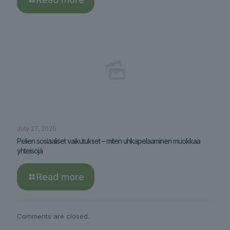
July 27, 2026
Pelien sosiaaliset vaikutukset – miten uhkapelaaminen muokkaa
yhteisöjä
Read more
Comments are closed.