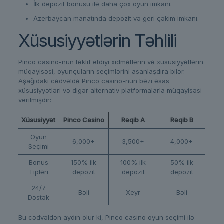
İlk depozit bonusu ilə daha çox oyun imkanı.
Azerbaycan manatında depozit və geri çəkim imkanı.
Xüsusiyyətlərin Təhlili
Pinco casino-nun təklif etdiyi xidmətlərin və xüsusiyyətlərin
müqayisəsi, oyunçuların seçimlərini asanlaşdıra bilər.
Aşağıdakı cədvəldə Pinco casino-nun bəzi əsas
xüsusiyyətləri və digər alternativ platformalarla müqayisəsi
verilmişdir:
Xüsusiyyət
Pinco Casino
Rəqib A
Rəqib B
Oyun
6,000+
3,500+
4,000+
Seçimi
Bonus
150% ilk
100% ilk
50% ilk
Tipləri
depozit
depozit
depozit
24/7
Bəli
Xeyr
Bəli
Dəstək
Bu cədvəldən aydın olur ki, Pinco casino oyun seçimi ilə