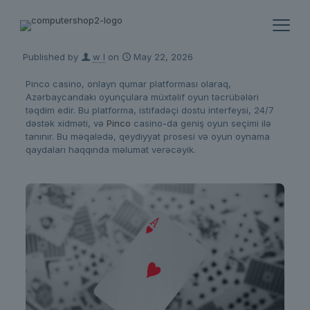
Published by
w l
on
May 22, 2026
Pinco casino, onlayn qumar platforması olaraq,
Azərbaycandakı oyunçulara müxtəlif oyun təcrübələri
təqdim edir. Bu platforma, istifadəçi dostu interfeysi, 24/7
dəstək xidməti, və
Pinco
casino-da geniş oyun seçimi ilə
tanınır. Bu məqalədə, qeydiyyat prosesi və oyun oynama
qaydaları haqqında məlumat verəcəyik.