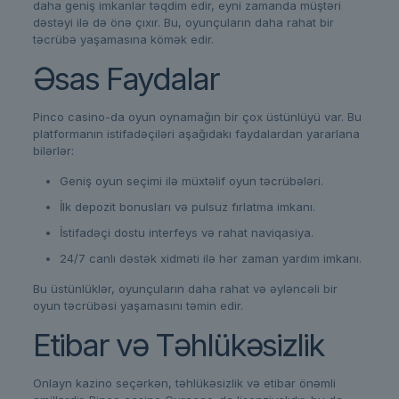
daha geniş imkanlar təqdim edir, eyni zamanda müştəri
dəstəyi ilə də önə çıxır. Bu, oyunçuların daha rahat bir
təcrübə yaşamasına kömək edir.
Əsas Faydalar
Pinco casino-da oyun oynamağın bir çox üstünlüyü var. Bu
platformanın istifadəçiləri aşağıdakı faydalardan yararlana
bilərlər:
Geniş oyun seçimi ilə müxtəlif oyun təcrübələri.
İlk depozit bonusları və pulsuz fırlatma imkanı.
İstifadəçi dostu interfeys və rahat naviqasiya.
24/7 canlı dəstək xidməti ilə hər zaman yardım imkanı.
Bu üstünlüklər, oyunçuların daha rahat və əyləncəli bir
oyun təcrübəsi yaşamasını təmin edir.
Etibar və Təhlükəsizlik
Onlayn kazino seçərkən, təhlükəsizlik və etibar önəmli