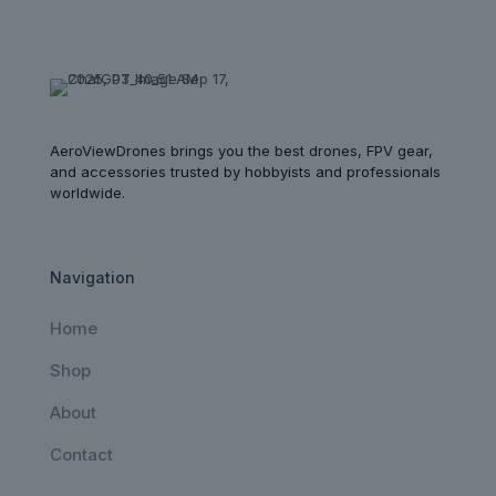
AeroViewDrones brings you the best drones, FPV gear,
and accessories trusted by hobbyists and professionals
worldwide.
Navigation
Home
Shop
About
Contact