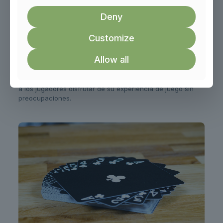
proteger la información personal y financiera de sus
usuarios, asegurando que cada transacción se realice en
Deny
un entorno seguro.
Customize
Además, el casino cuenta con un equipo de soporte al
cliente disponible las 24 horas a través de chat en vivo, lo
Allow all
que permite a los jugadores resolver cualquier duda o
problema de inmediato. Esta combinación de seguridad y
atención al cliente crea un entorno confiable que permite
a los jugadores disfrutar de su experiencia de juego sin
preocupaciones.