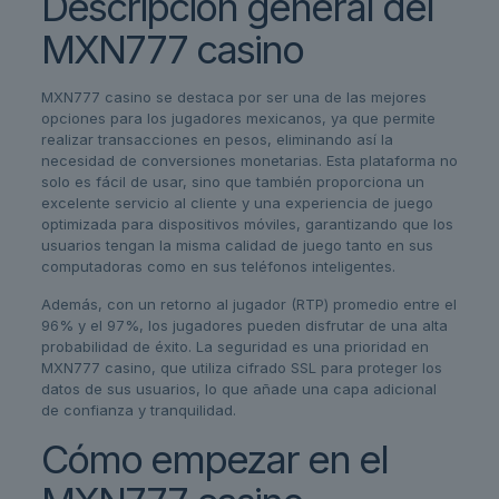
Descripción general del
MXN777 casino
MXN777 casino se destaca por ser una de las mejores
opciones para los jugadores mexicanos, ya que permite
realizar transacciones en pesos, eliminando así la
necesidad de conversiones monetarias. Esta plataforma no
solo es fácil de usar, sino que también proporciona un
excelente servicio al cliente y una experiencia de juego
optimizada para dispositivos móviles, garantizando que los
usuarios tengan la misma calidad de juego tanto en sus
computadoras como en sus teléfonos inteligentes.
Además, con un retorno al jugador (RTP) promedio entre el
96% y el 97%, los jugadores pueden disfrutar de una alta
probabilidad de éxito. La seguridad es una prioridad en
MXN777 casino, que utiliza cifrado SSL para proteger los
datos de sus usuarios, lo que añade una capa adicional
de confianza y tranquilidad.
Cómo empezar en el