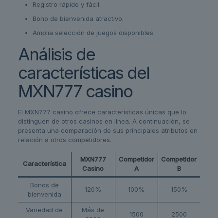
Registro rápido y fácil.
Bono de bienvenida atractivo.
Amplia selección de juegos disponibles.
Análisis de
características del
MXN777 casino
El MXN777 casino ofrece características únicas que lo
distinguen de otros casinos en línea. A continuación, se
presenta una comparación de sus principales atributos en
relación a otros competidores.
MXN777
Competidor
Competidor
Característica
Casino
A
B
Bonos de
120%
100%
150%
bienvenida
Variedad de
Más de
1500
2500