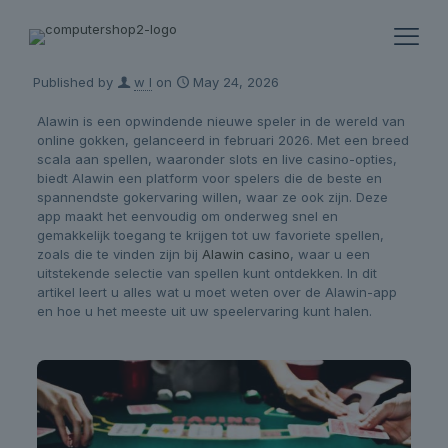
Published by
w l
on
May 24, 2026
Alawin is een opwindende nieuwe speler in de wereld van
online gokken, gelanceerd in februari 2026. Met een breed
scala aan spellen, waaronder slots en live casino-opties,
biedt Alawin een platform voor spelers die de beste en
spannendste gokervaring willen, waar ze ook zijn. Deze
app maakt het eenvoudig om onderweg snel en
gemakkelijk toegang te krijgen tot uw favoriete spellen,
zoals die te vinden zijn bij
Alawin casino
, waar u een
uitstekende selectie van spellen kunt ontdekken. In dit
artikel leert u alles wat u moet weten over de Alawin-app
en hoe u het meeste uit uw speelervaring kunt halen.