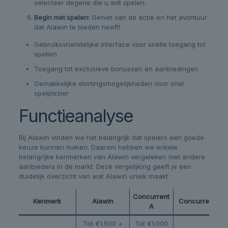
selecteer degene die u wilt spelen.
Begin met spelen:
Geniet van de actie en het avontuur
dat Alawin te bieden heeft!
Gebruiksvriendelijke interface voor snelle toegang tot
spellen
Toegang tot exclusieve bonussen en aanbiedingen
Gemakkelijke stortingsmogelijkheden voor snel
spelplezier
Functieanalyse
Bij Alawin vinden we het belangrijk dat spelers een goede
keuze kunnen maken. Daarom hebben we enkele
belangrijke kenmerken van Alawin vergeleken met andere
aanbieders in de markt. Deze vergelijking geeft je een
duidelijk overzicht van wat Alawin uniek maakt.
Concurrent
Kenmerk
Alawin
Concurrent B
A
Tot €1.500 +
Tot €1.000