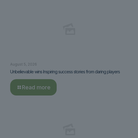
August 5, 2026
Unbelievable wins Inspiring success stories from daring players
Read more