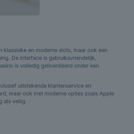
n klassieke en moderne slots, maar ook een
g. De interface is gebruiksvriendelijk,
sino is volledig gelicentieerd onder een
nclusief uitstekende klantenservice en
card, maar ook met moderne opties zoals Apple
als veilig.