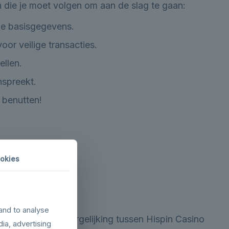
n die je moet volgen om aan de slag te gaan:
le basisgegevens.
or veilige transacties.
llen.
nspreekt.
 benutten!
okies
and to analyse
nder vind je een vergelijking tussen Hispin Casino
dia, advertising