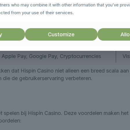
rtners who may combine it with other information that you’ve prov
ected from your use of their services.
Hispin Casino
C
2.500+
y
Customize
Allo
 tot €1.000 + 100 Free Spins
1
, Apple Pay, Google Pay, Cryptocurrencies
Vi
n dat Hispin Casino niet alleen een breed scala aan s
die de gebruikerservaring verbeteren.
et spelen bij Hispin Casino. Deze voordelen maken het 
voordelen: