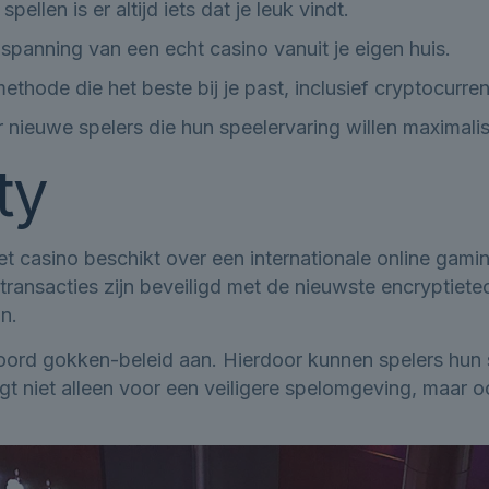
llen is er altijd iets dat je leuk vindt.
spanning van een echt casino vanuit je eigen huis.
thode die het beste bij je past, inclusief cryptocurren
 nieuwe spelers die hun speelervaring willen maximalis
ty
 Het casino beschikt over een internationale online gami
e transacties zijn beveiligd met de nieuwste encryptiet
n.
ord gokken-beleid aan. Hierdoor kunnen spelers hun 
rgt niet alleen voor een veiligere spelomgeving, maar o