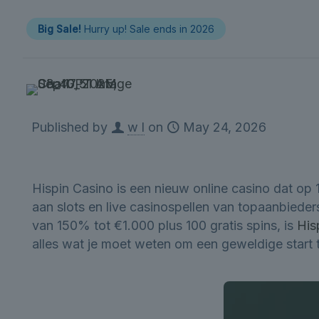
Big Sale!
Hurry up! Sale ends in 2026
Published by
w l
on
May 24, 2026
Hispin Casino is een nieuw online casino dat op 
aan slots en live casinospellen van topaanbiede
van 150% tot €1.000 plus 100 gratis spins, is
His
alles wat je moet weten om een geweldige start 