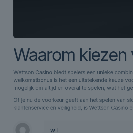
Waarom kiezen 
Wettson Casino biedt spelers een unieke combinat
welkomstbonus is het een uitstekende keuze voor
mogelijk om altijd en overal te spelen, wat het 
Of je nu de voorkeur geeft aan het spelen van sl
klantenservice en veiligheid, is Wettson Casino 
w l