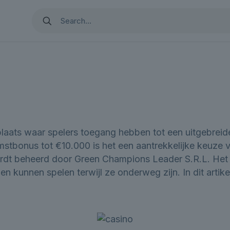
aats waar spelers toegang hebben tot een uitgebreide
mstbonus tot €10.000 is het een aantrekkelijke keuze 
ordt beheerd door Green Champions Leader S.R.L. Het 
en kunnen spelen terwijl ze onderweg zijn. In dit arti