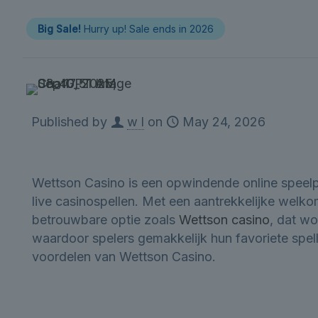
Big Sale!
Hurry up! Sale ends in 2026
Published by
w l
on
May 24, 2026
Wettson Casino is een opwindende online speelpl
live casinospellen. Met een aantrekkelijke welko
betrouwbare optie zoals
Wettson casino
, dat w
waardoor spelers gemakkelijk hun favoriete spell
voordelen van Wettson Casino.