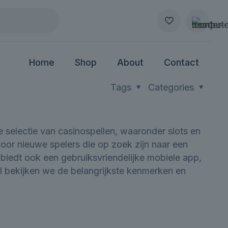
Home
Shop
About
Contact
Tags
Categories
 selectie van casinospellen, waaronder slots en
voor nieuwe spelers die op zoek zijn naar een
biedt ook een gebruiksvriendelijke mobiele app,
kel bekijken we de belangrijkste kenmerken en