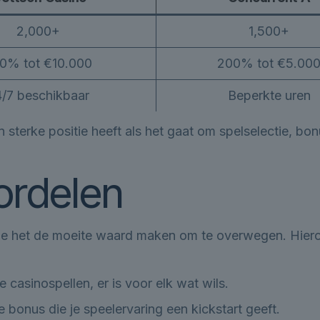
2,000+
1,500+
0% tot €10.000
200% tot €5.00
/7 beschikbaar
Beperkte uren
 sterke positie heeft als het gaat om spelselectie, bo
ordelen
ie het de moeite waard maken om te overwegen. Hieron
e casinospellen, er is voor elk wat wils.
bonus die je speelervaring een kickstart geeft.