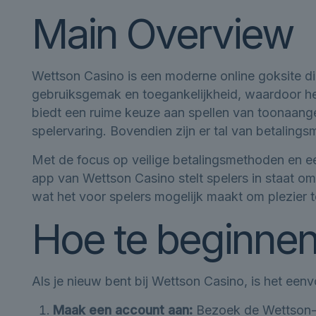
Main Overview
Wettson Casino is een moderne online goksite di
gebruiksgemak en toegankelijkheid, waardoor het
biedt een ruime keuze aan spellen van toonaang
spelervaring. Bovendien zijn er tal van betalings
Met de focus op veilige betalingsmethoden en ee
app van Wettson Casino stelt spelers in staat om 
wat het voor spelers mogelijk maakt om plezier 
Hoe te beginne
Als je nieuw bent bij Wettson Casino, is het ee
Maak een account aan:
Bezoek de Wettson-we