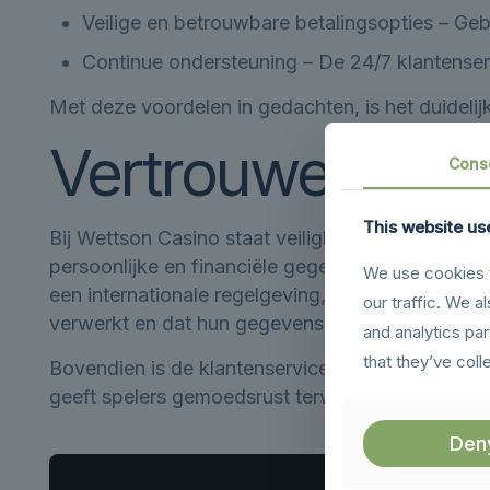
Veilige en betrouwbare betalingsopties – Geb
Continue ondersteuning – De 24/7 klantenservi
Met deze voordelen in gedachten, is het duidelijk
Vertrouwen en v
Cons
This website us
Bij Wettson Casino staat veiligheid voorop. Het
persoonlijke en financiële gegevens van spelers 
We use cookies t
een internationale regelgeving, wat een bepaald
our traffic. We a
verwerkt en dat hun gegevens niet in verkeerde 
and analytics pa
that they’ve coll
Bovendien is de klantenservice 24/7 beschikbaar
geeft spelers gemoedsrust terwijl ze genieten van
Den