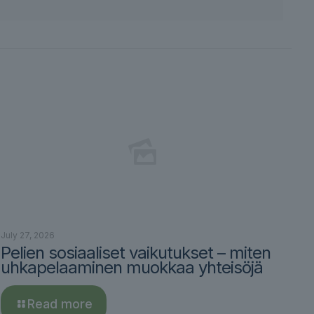
July 27, 2026
Pelien sosiaaliset vaikutukset – miten
uhkapelaaminen muokkaa yhteisöjä
Read more