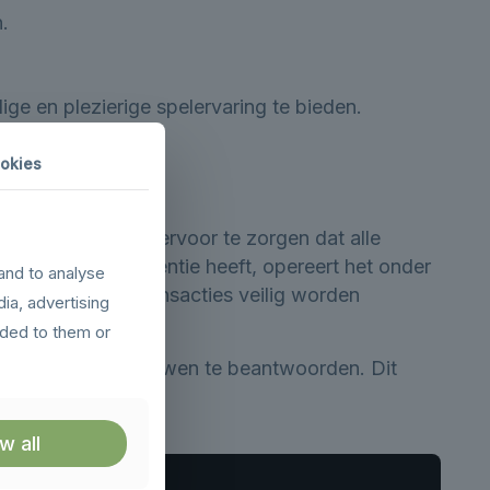
.
ige en plezierige spelervaring te bieden.
okies
gstechnologie om ervoor te zorgen dat alle
e Nederlandse licentie heeft, opereert het onder
and to analyse
rouwen dat de transacties veilig worden
dia, advertising
ided to them or
iligheid en vertrouwen te beantwoorden. Dit
w all