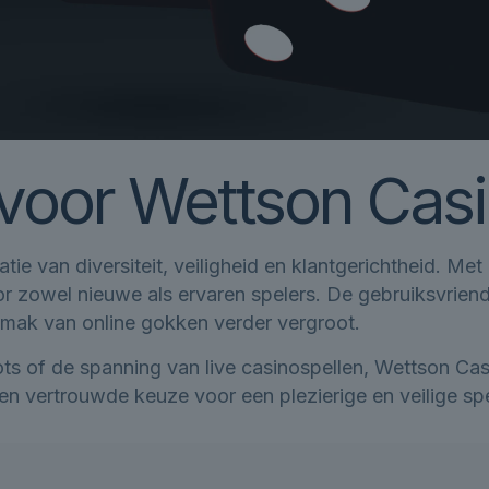
voor Wettson Cas
ie van diversiteit, veiligheid en klantgerichtheid. Me
 zowel nieuwe als ervaren spelers. De gebruiksvriend
gemak van online gokken verder vergroot.
ots of de spanning van live casinospellen, Wettson Casi
een vertrouwde keuze voor een plezierige en veilige spe