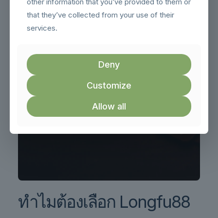
other information that you’ve provided to them or
that they’ve collected from your use of their
services.
Deny
Customize
Allow all
ทำไมต้องเลือก Longfu88