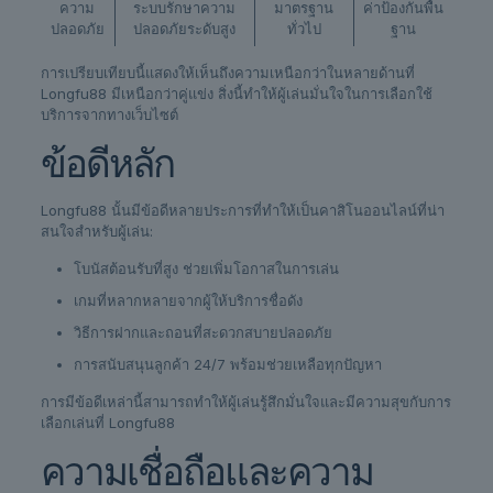
ความ
ระบบรักษาความ
มาตรฐาน
ค่าป้องกันพื้น
ปลอดภัย
ปลอดภัยระดับสูง
ทั่วไป
ฐาน
การเปรียบเทียบนี้แสดงให้เห็นถึงความเหนือกว่าในหลายด้านที่
Longfu88 มีเหนือกว่าคู่แข่ง สิ่งนี้ทำให้ผู้เล่นมั่นใจในการเลือกใช้
บริการจากทางเว็บไซต์
ข้อดีหลัก
Longfu88 นั้นมีข้อดีหลายประการที่ทำให้เป็นคาสิโนออนไลน์ที่น่า
สนใจสำหรับผู้เล่น:
โบนัสต้อนรับที่สูง ช่วยเพิ่มโอกาสในการเล่น
เกมที่หลากหลายจากผู้ให้บริการชื่อดัง
วิธีการฝากและถอนที่สะดวกสบายปลอดภัย
การสนับสนุนลูกค้า 24/7 พร้อมช่วยเหลือทุกปัญหา
การมีข้อดีเหล่านี้สามารถทำให้ผู้เล่นรู้สึกมั่นใจและมีความสุขกับการ
เลือกเล่นที่ Longfu88
ความเชื่อถือและความ