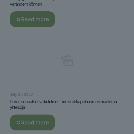
verändern können
Read more
July 27, 2026
Pelien sosiaaliset vaikutukset – miten uhkapelaaminen muokkaa
yhteisöjä
Read more