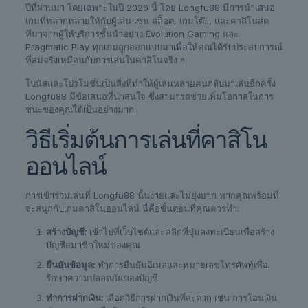
ปีที่ผ่านมา โดยเฉพาะในปี 2026 นี้ โดย Longfu88 มีการนำเสนอ
เกมที่หลากหลายให้กับผู้เล่น เช่น สล็อต, เกมโต๊ะ, และคาสิโนสด
ที่มาจากผู้ให้บริการชั้นนำอย่าง Evolution Gaming และ
Pragmatic Play ทุกเกมถูกออกแบบมาเพื่อให้คุณได้รับประสบการณ์
ที่สมจริงเหมือนกับการเล่นในคาสิโนจริง ๆ
โบนัสและโปรโมชั่นเป็นสิ่งที่ทำให้ผู้เล่นหลายคนกลับมาเล่นอีกครั้ง
Longfu88 มีข้อเสนอที่น่าสนใจ ซึ่งสามารถช่วยเพิ่มโอกาสในการ
ชนะของคุณได้เป็นอย่างมาก
วิธีเริ่มต้นการเล่นที่คาสิโน
ออนไลน์
การเข้าร่วมเล่นที่ Longfu88 นั้นง่ายและไม่ยุ่งยาก หากคุณพร้อมที่
จะสนุกกับเกมคาสิโนออนไลน์ นี่คือขั้นตอนที่คุณควรทำ:
สร้างบัญชี:
เข้าไปที่เว็บไซต์และคลิกที่ปุ่มลงทะเบียนเพื่อสร้าง
บัญชีสมาชิกใหม่ของคุณ
ยืนยันข้อมูล:
ทำการยืนยันอีเมลและหมายเลขโทรศัพท์เพื่อ
รักษาความปลอดภัยของบัญชี
ทำการฝากเงิน:
เลือกวิธีการฝากเงินที่สะดวก เช่น การโอนเงิน