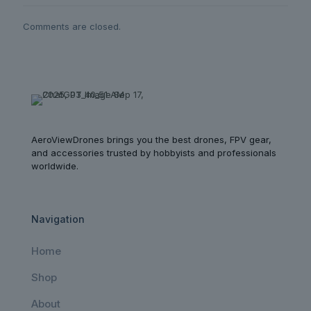
Comments are closed.
AeroViewDrones brings you the best drones, FPV gear,
and accessories trusted by hobbyists and professionals
worldwide.
Navigation
Home
Shop
About