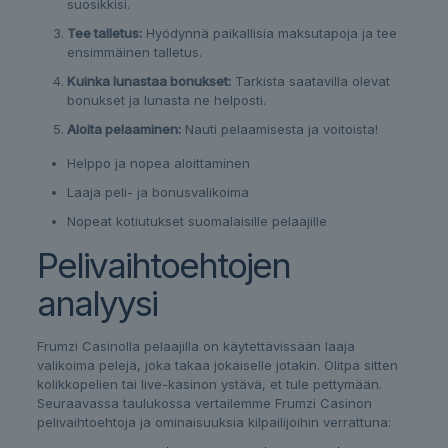
suosikkisi.
Tee talletus:
Hyödynnä paikallisia maksutapoja ja tee
ensimmäinen talletus.
Kuinka lunastaa bonukset:
Tarkista saatavilla olevat
bonukset ja lunasta ne helposti.
Aloita pelaaminen:
Nauti pelaamisesta ja voitoista!
Helppo ja nopea aloittaminen
Laaja peli- ja bonusvalikoima
Nopeat kotiutukset suomalaisille pelaajille
Pelivaihtoehtojen
analyysi
Frumzi Casinolla pelaajilla on käytettävissään laaja
valikoima pelejä, joka takaa jokaiselle jotakin. Olitpa sitten
kolikkopelien tai live-kasinon ystävä, et tule pettymään.
Seuraavassa taulukossa vertailemme Frumzi Casinon
pelivaihtoehtoja ja ominaisuuksia kilpailijoihin verrattuna: