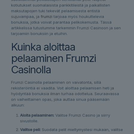
kotiutukset suomalaisista pankkitileistä ja paikallisten
maksutapojen tuki tekevät pelaamisesta entistä
sujuvampaa, ja
frumzi
tarjoaa myös houkuttelevia
bonuksia, jotka voivat parantaa pelikokemusta. Tässä
artikkelissa tutustumme tarkemmin Frumzi Casinoon ja sen
tarjoamiin bonuksiin ja etuihin.
Kuinka aloittaa
pelaaminen Frumzi
Casinolla
Frumzi Casinolla pelaaminen on vaivatonta, sillä
rekisteröintiä ei vaadita. Voit aloittaa pelaamisen heti ja
hyödyntää bonuksia ilman turhaa odottelua. Seuraavassa
on vaiheittainen opas, joka auttaa sinua pääsemään
alkuun:
Aloita pelaaminen:
Valitse Frumzi Casino ja siirry
sivustolle.
Valitse peli:
Suodata pelit mieltymystesi mukaan, valitse