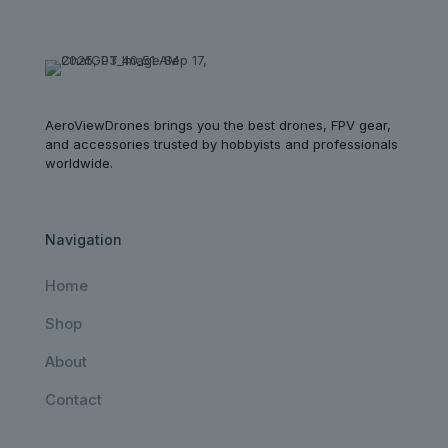
AeroViewDrones brings you the best drones, FPV gear,
and accessories trusted by hobbyists and professionals
worldwide.
Navigation
Home
Shop
About
Contact