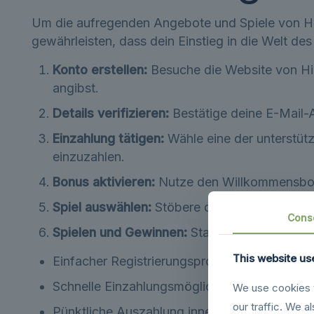
Um die aufregenden Angebote und Spiele von Hispí
gewährleisten, dass dein Einstieg in die Welt des
Konto erstellen:
Besuche die Website von Hisp
angibst.
Details verifizieren:
Bestätige deine E-Mail-Ad
Einzahlung tätigen:
Wähle eine der unterstüt
einzuzahlen.
Bonus aktivieren:
Nutze den Willkommensbonu
Spiel auswählen:
Stöbere durch das umfangrei
Cons
Spielen und Gewinnen:
Starte dein Spielabe
This website us
Einfacher Registrierungsprozess für Neues
Schnelle Einzahlungsmöglichkeiten für sofor
We use cookies t
our traffic. We a
Pünktliche Auszahlung innerhalb von bis zu 