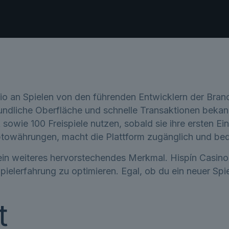
lio an Spielen von den führenden Entwicklern der Bran
reundliche Oberfläche und schnelle Transaktionen beka
wie 100 Freispiele nutzen, sobald sie ihre ersten Ei
towährungen, macht die Plattform zugänglich und bequ
in weiteres hervorstechendes Merkmal. Hispín Casino 
pielerfahrung zu optimieren. Egal, ob du ein neuer Spie
t