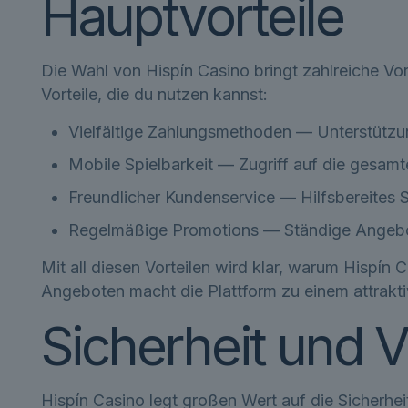
Hauptvorteile
Die Wahl von Hispín Casino bringt zahlreiche Vort
Vorteile, die du nutzen kannst:
Vielfältige Zahlungsmethoden — Unterstütz
Mobile Spielbarkeit — Zugriff auf die gesa
Freundlicher Kundenservice — Hilfsbereites 
Regelmäßige Promotions — Ständige Angebote
Mit all diesen Vorteilen wird klar, warum Hispín 
Angeboten macht die Plattform zu einem attraktiv
Sicherheit und 
Hispín Casino legt großen Wert auf die Sicherheit 