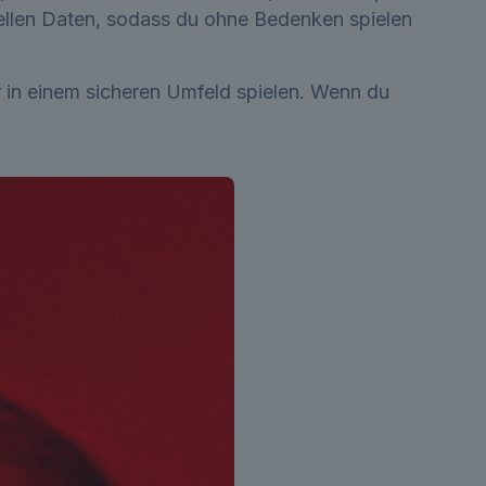
iellen Daten, sodass du ohne Bedenken spielen
r in einem sicheren Umfeld spielen. Wenn du