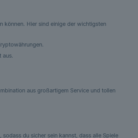
rn können. Hier sind einige der wichtigsten
Kryptowährungen.
 aus.
Kombination aus großartigem Service und tollen
t, sodass du sicher sein kannst, dass alle Spiele