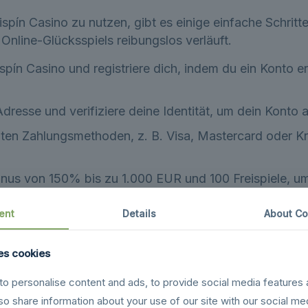
n Casino zu nutzen, gibt es einige einfache Schritte,
 Online-Glücksspiels reibungslos verläuft.
ín Casino und registriere dich, indem du ein Konto er
resse und verifiziere deine Identität, um dein Konto a
zten Zahlungsmethoden, z. B. Visa, Mastercard oder K
s von 150% bis zu 1.000 EUR und 100 Freispiele, um 
che Spielangebot und wähle dein bevorzugtes Spiel, se
ent
Details
About Co
nteuer und genieße die aufregenden Chancen zu gewin
es cookies
tigen Spielspaß
o personalise content and ads, to provide social media features 
lso share information about your use of our site with our social me
72 Stunden