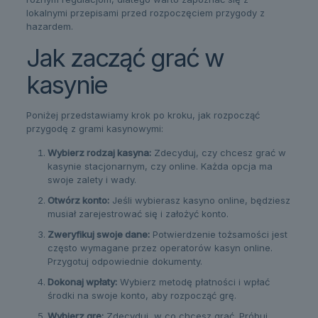
lokalnymi przepisami przed rozpoczęciem przygody z
hazardem.
Jak zacząć grać w
kasynie
Poniżej przedstawiamy krok po kroku, jak rozpocząć
przygodę z grami kasynowymi:
Wybierz rodzaj kasyna:
Zdecyduj, czy chcesz grać w
kasynie stacjonarnym, czy online. Każda opcja ma
swoje zalety i wady.
Otwórz konto:
Jeśli wybierasz kasyno online, będziesz
musiał zarejestrować się i założyć konto.
Zweryfikuj swoje dane:
Potwierdzenie tożsamości jest
często wymagane przez operatorów kasyn online.
Przygotuj odpowiednie dokumenty.
Dokonaj wpłaty:
Wybierz metodę płatności i wpłać
środki na swoje konto, aby rozpocząć grę.
Wybierz grę:
Zdecyduj, w co chcesz grać. Próbuj