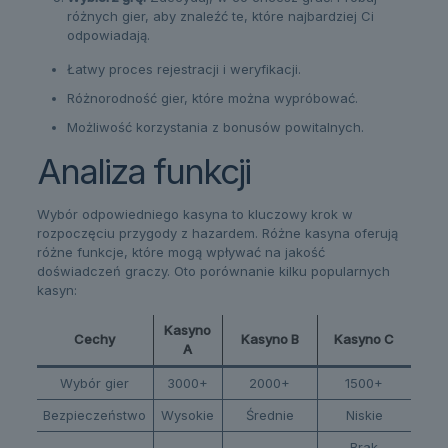
różnych gier, aby znaleźć te, które najbardziej Ci
odpowiadają.
Łatwy proces rejestracji i weryfikacji.
Różnorodność gier, które można wypróbować.
Możliwość korzystania z bonusów powitalnych.
Analiza funkcji
Wybór odpowiedniego kasyna to kluczowy krok w
rozpoczęciu przygody z hazardem. Różne kasyna oferują
różne funkcje, które mogą wpływać na jakość
doświadczeń graczy. Oto porównanie kilku popularnych
kasyn:
Kasyno
Cechy
Kasyno B
Kasyno C
A
Wybór gier
3000+
2000+
1500+
Bezpieczeństwo
Wysokie
Średnie
Niskie
Brak