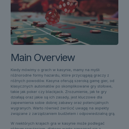
Main Overview
Kiedy mówimy o grach w kasynie, mamy na myśli
różnorodne formy hazardu, które przyciągają graczy z
różnych powodów. Kasyna oferują szeroką gamę gier, od
klasycznych automatów po skomplikowane gry stołowe,
takie jak poker czy blackjack. Zrozumienie, jak te gry
działają oraz jakie są ich zasady, jest kluczowe dla
zapewnienia sobie dobrej zabawy oraz potencjalnych
wygranych. Warto również zwrócić uwagę na aspekty
związane z zarządzaniem budżetem i odpowiedzialną grą.
W niektórych krajach gra w kasynie może podlegać
różnym regulacjom, dlatego warto zapoznać się z