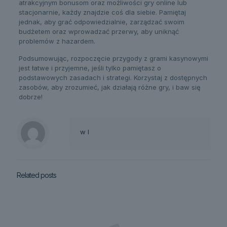
atrakcyjnym bonusom oraz możliwości gry online lub
stacjonarnie, każdy znajdzie coś dla siebie. Pamiętaj
jednak, aby grać odpowiedzialnie, zarządzać swoim
budżetem oraz wprowadzać przerwy, aby uniknąć
problemów z hazardem.
Podsumowując, rozpoczęcie przygody z grami kasynowymi
jest łatwe i przyjemne, jeśli tylko pamiętasz o
podstawowych zasadach i strategi. Korzystaj z dostępnych
zasobów, aby zrozumieć, jak działają różne gry, i baw się
dobrze!
w l
Related posts