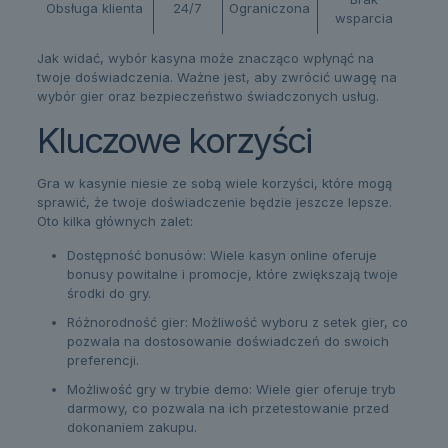
Obsługa klienta
24/7
Ograniczona
wsparcia
Jak widać, wybór kasyna może znacząco wpłynąć na
twoje doświadczenia. Ważne jest, aby zwrócić uwagę na
wybór gier oraz bezpieczeństwo świadczonych usług.
Kluczowe korzyści
Gra w kasynie niesie ze sobą wiele korzyści, które mogą
sprawić, że twoje doświadczenie będzie jeszcze lepsze.
Oto kilka głównych zalet:
Dostępność bonusów: Wiele kasyn online oferuje
bonusy powitalne i promocje, które zwiększają twoje
środki do gry.
Różnorodność gier: Możliwość wyboru z setek gier, co
pozwala na dostosowanie doświadczeń do swoich
preferencji.
Możliwość gry w trybie demo: Wiele gier oferuje tryb
darmowy, co pozwala na ich przetestowanie przed
dokonaniem zakupu.