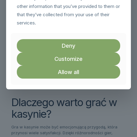
other information that you’ve provided to them or
that they’ve collected from your use of their
services.
Deny
Customize
Allow all
Dlaczego warto grać w
kasynie?
Gra w kasynie może być emocjonującą przygodą, która
przynosi wiele satysfakcji. Dzięki różnorodności gier,