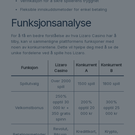
Verifikasjon for å sikre spillerens trygghet
Fleksible innskuddsmetoder for enkel betaling
Funksjonsanalyse
For å få en bedre forståelse av hva Lizaro Casino har å
tilby, kan vi sammenligne plattformens funksjoner med
noen av konkurrentene. Dette vil hjelpe deg med å se de
unike fordelene ved å spille hos Lizaro.
Lizaro
Konkurrent
Konkurrent
Funksjon
Casino
A
B
Over 2000
Spillutvalg
1500 spill
1800 spill
spill
250%
opptil 30
200%
300%
Velkomstbonus
000 kr +
opptil 20
opptil 25
350 gratis
000 kr
000 kr
spinn
Revolut,
Kredittkort,
Krypto,
Betalingsmetoder
Bitcoin,