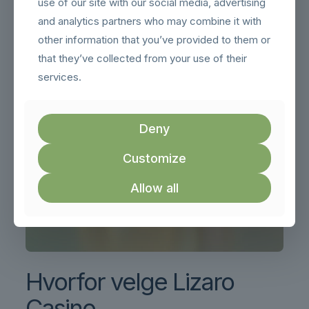
use of our site with our social media, advertising
and analytics partners who may combine it with
other information that you’ve provided to them or
that they’ve collected from your use of their
services.
Deny
Customize
Allow all
Hvorfor velge Lizaro
Casino