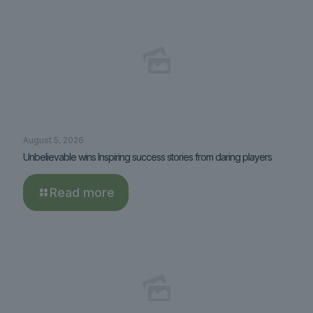
August 5, 2026
Unbelievable wins Inspiring success stories from daring players
Read more