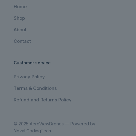
Home
Shop
About
Contact
Customer service
Privacy Policy
Terms & Conditions
Refund and Returns Policy
© 2025 AeroViewDrones — Powered by
NovaLCodingTech