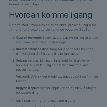
fordelene som tilbys.
Hvordan komme i gang
Å starte med Lizaro Casino er en enkel prosess. Følg disse
trinnene for å sette opp din konto og begynne å spille:
Opprett en konto:
Besøk Lizaro Casino og registrer deg
med dine personlige opplysninger.
Bekreft detaljene dine:
Sørg for å verifisere kontoen
din (KYC) for å få tilgang til alle funksjoner.
Sett inn penger:
Minimum innskudd for å aktivere
bonuser er 200 kr. Velg en betalingsmetode som
passer for deg.
Velg spill:
Utforsk det brede utvalget av spill og finn din
favoritt.
Begynn å spille:
Nyt spillopplevelsen og husk å utnytte
bonusene dine.
Rask registrering for umiddelbar tilgang