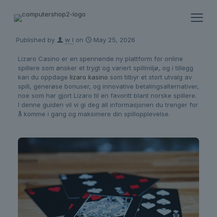
Published by
w l
on
May 25, 2026
Lizaro Casino er en spennende ny plattform for online
spillere som ønsker et trygt og variert spillmiljø, og i tillegg
kan du oppdage
lizaro kasino
som tilbyr et stort utvalg av
spill, generøse bonuser, og innovative betalingsalternativer,
noe som har gjort Lizaro til en favoritt blant norske spillere.
I denne guiden vil vi gi deg all informasjonen du trenger for
å komme i gang og maksimere din spillopplevelse.