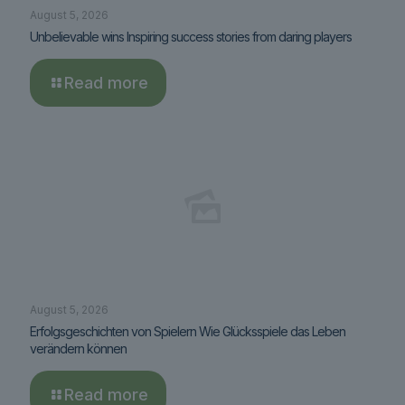
August 5, 2026
Unbelievable wins Inspiring success stories from daring players
Read more
August 5, 2026
Erfolgsgeschichten von Spielern Wie Glücksspiele das Leben
verändern können
Read more