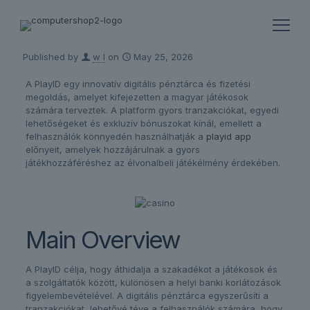
Published by
w l
on
May 25, 2026
A PlayID egy innovatív digitális pénztárca és fizetési
megoldás, amelyet kifejezetten a magyar játékosok
számára terveztek. A platform gyors tranzakciókat, egyedi
lehetőségeket és exkluzív bónuszokat kínál, emellett a
felhasználók könnyedén használhatják a
playid app
előnyeit, amelyek hozzájárulnak a gyors
játékhozzáféréshez az élvonalbeli játékélmény érdekében.
Main Overview
A PlayID célja, hogy áthidalja a szakadékot a játékosok és
a szolgáltatók között, különösen a helyi banki korlátozások
figyelembevételével. A digitális pénztárca egyszerűsíti a
tranzakciókat, lehetővé téve a felhasználók számára, hogy