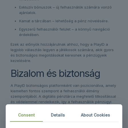
Exkluzív bónuszok – új felhasználók számára vonzó
ajánlatok.
Kamat a tárcában – lehetőség a pénz növelésére.
Egyszerű felhasználói felület – a könnyű navigáció
érdekében.
Ezek az előnyök hozzájárulnak ahhoz, hogy a PlayID a
legjobb választás legyen a játékosok számára, akik gyors
és biztonságos megoldásokat keresnek a pénzügyeik
kezelésére.
Bizalom és biztonság
A PlayID biztonságos platformként van pozicionálva, amely
kiemelten fontos szempont a felhasználói élmény
szempontjából. A digitális pénztárca megfelelő titkosítással
és védelemmel rendelkezik, így a felhasználók pénzügyi
adatai védve vannak. A KYC folyamat szintén hozzájárul a
platform biztonságához, mivel segít azonosítani az összes
Consent
Details
About Cookies
felhasználót, ezáltal csökkentve a csalások kockázatát. A
PlayID elkötelezett a felhasználói adatok védelme mellett,