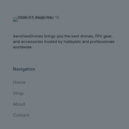
AeroViewDrones brings you the best drones, FPV gear,
and accessories trusted by hobbyists and professionals
worldwide.
Navigation
Home
Shop
About
Contact