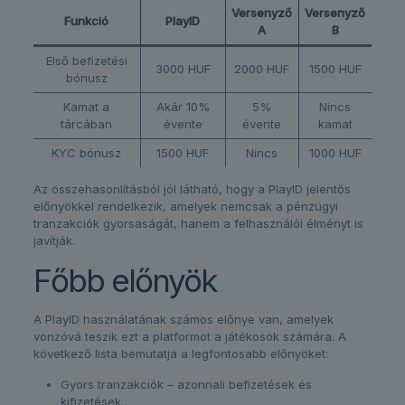
Versenyző
Versenyző
Funkció
PlayID
A
B
Első befizetési
3000 HUF
2000 HUF
1500 HUF
bónusz
Kamat a
Akár 10%
5%
Nincs
tárcában
évente
évente
kamat
KYC bónusz
1500 HUF
Nincs
1000 HUF
Az összehasonlításból jól látható, hogy a PlayID jelentős
előnyökkel rendelkezik, amelyek nemcsak a pénzügyi
tranzakciók gyorsaságát, hanem a felhasználói élményt is
javítják.
Főbb előnyök
A PlayID használatának számos előnye van, amelyek
vonzóvá teszik ezt a platformot a játékosok számára. A
következő lista bemutatja a legfontosabb előnyöket:
Gyors tranzakciók – azonnali befizetések és
kifizetések.