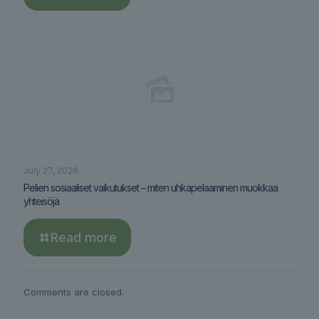
July 27, 2026
Pelien sosiaaliset vaikutukset – miten uhkapelaaminen muokkaa
yhteisöjä
Read more
Comments are closed.