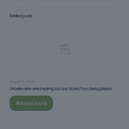
Related posts
August 5, 2026
Unbelievable wins Inspiring success stories from daring players
Read more