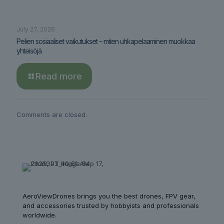
July 27, 2026
Pelien sosiaaliset vaikutukset – miten uhkapelaaminen muokkaa
yhteisöjä
Read more
Comments are closed.
AeroViewDrones brings you the best drones, FPV gear,
and accessories trusted by hobbyists and professionals
worldwide.