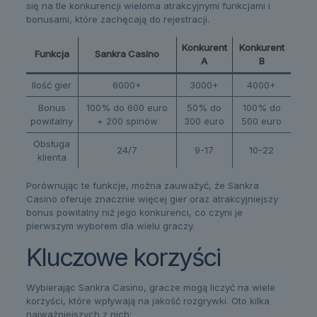
się na tle konkurencji wieloma atrakcyjnymi funkcjami i
bonusami, które zachęcają do rejestracji.
Konkurent
Konkurent
Funkcja
Sankra Casino
A
B
Ilość gier
6000+
3000+
4000+
Bonus
100% do 600 euro
50% do
100% do
powitalny
+ 200 spinów
300 euro
500 euro
Obsługa
24/7
9-17
10-22
klienta
Porównując te funkcje, można zauważyć, że Sankra
Casino oferuje znacznie więcej gier oraz atrakcyjniejszy
bonus powitalny niż jego konkurenci, co czyni je
pierwszym wyborem dla wielu graczy.
Kluczowe korzyści
Wybierając Sankra Casino, gracze mogą liczyć na wiele
korzyści, które wpływają na jakość rozgrywki. Oto kilka
najważniejszych z nich: