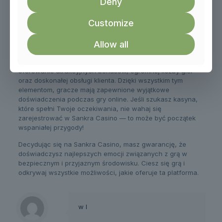
Deny
Dlaczego warto wybrać
Customize
Sankra Casino
Allow all
Sankra Casino to nie tylko miejsce do gry, ale również
platforma, która dba o swoich użytkowników poprzez
oferowanie atrakcyjnych bonusów, ogromnej liczby gier
oraz doskonałej obsługi klienta. Dzięki wszystkim tym
elementom, gracze mają zapewnione wyjątkowe
doświadczenia podczas gry online. Jeśli szukasz kasyna,
które spełni Twoje oczekiwania, nie wahaj się
zarejestrować w Sankra Casino — to może być początek
wspaniałej przygody!
Decydując się na Sankra Casino, masz gwarancję, że
doświadczysz najlepszych emocji związanych z grą w
bezpiecznym i przyjaznym środowisku. Ciesz się grą i
odkrywaj wszystkie możliwości, jakie oferuje ta platforma.
w l