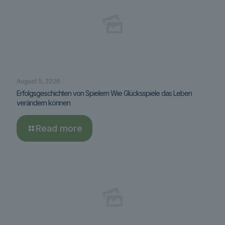
August 5, 2026
Erfolgsgeschichten von Spielern Wie Glücksspiele das Leben
verändern können
Read more