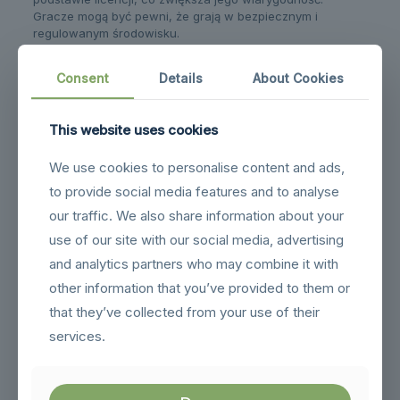
Gracze mogą być pewni, że grają w bezpiecznym i
regulowanym środowisku.
Wsparcie dla różnych metod płatności, w tym kart
Consent
Details
About Cookies
kredytowych oraz kryptowalut, również wzmacnia
poczucie bezpieczeństwa. Regularne aktualizacje
systemów oraz przejrzystość w polityce prywatności
This website uses cookies
sprawiają, że gracze mogą czuć się komfortowo,
korzystając z platformy.
We use cookies to personalise content and ads,
to provide social media features and to analyse
our traffic. We also share information about your
use of our site with our social media, advertising
and analytics partners who may combine it with
other information that you’ve provided to them or
that they’ve collected from your use of their
services.