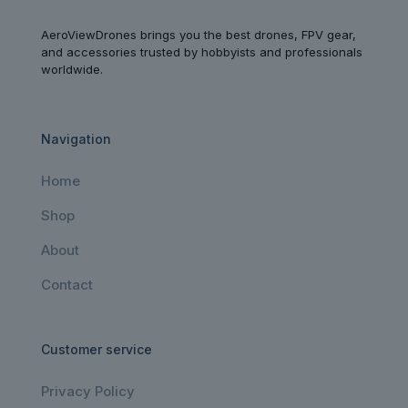
AeroViewDrones brings you the best drones, FPV gear,
and accessories trusted by hobbyists and professionals
worldwide.
Navigation
Home
Shop
About
Contact
Customer service
Privacy Policy