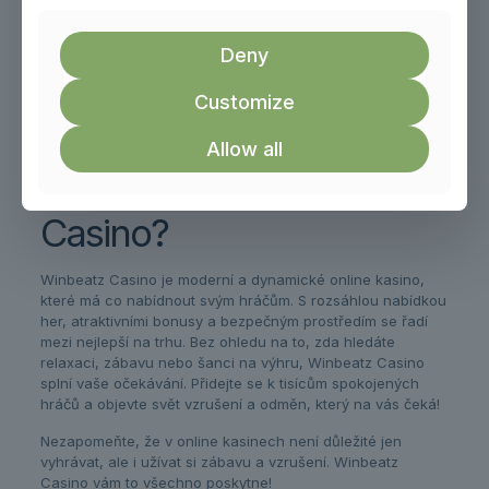
Deny
Customize
Allow all
Proč zvolit Winbeatz
Casino?
Winbeatz Casino je moderní a dynamické online kasino,
které má co nabídnout svým hráčům. S rozsáhlou nabídkou
her, atraktivními bonusy a bezpečným prostředím se řadí
mezi nejlepší na trhu. Bez ohledu na to, zda hledáte
relaxaci, zábavu nebo šanci na výhru, Winbeatz Casino
splní vaše očekávání. Přidejte se k tisícům spokojených
hráčů a objevte svět vzrušení a odměn, který na vás čeká!
Nezapomeňte, že v online kasinech není důležité jen
vyhrávat, ale i užívat si zábavu a vzrušení. Winbeatz
Casino vám to všechno poskytne!