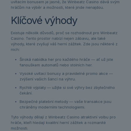
uvítacím bonusem je jasné, že Winbeatz Casino dává svým
hráčům na výběr a možnosti, které jinde nenajdou.
Klíčové výhody
Existuje několik důvodů, proč se rozhodnout pro Winbeatz
Casino. Tento prostor nabízí nejen zábavu, ale také
výhody, které zvyšují váš herní zážitek. Zde jsou některé z
nich:
Široká nabídka her pro každého hráče — ať už jste
fanouškem automatů nebo stolních her.
Vysoké uvítací bonusy a pravidelné promo akce —
zvýšení vašich šancí na výhru.
Rychlé výplaty — užijte si své výhry bez zbytečného
čekání.
Bezpečné platební metody — vaše transakce jsou
chráněny moderními technologiemi.
Tyto výhody dělají z Winbeatz Casino atraktivní volbu pro
hráče, kteří hledají kvalitní herní zážitek a rozmanité
možnosti.