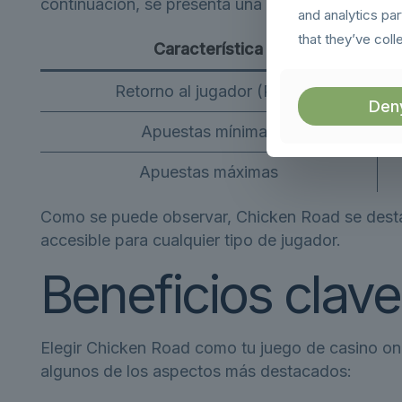
continuación, se presenta una comparación de sus
and analytics pa
that they’ve coll
Característica
Retorno al jugador (RTP)
Den
Apuestas mínimas
Apuestas máximas
Como se puede observar, Chicken Road se destaca
accesible para cualquier tipo de jugador.
Beneficios clav
Elegir Chicken Road como tu juego de casino onli
algunos de los aspectos más destacados: