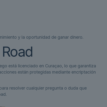
imiento y la oportunidad de ganar dinero.
n Road
ego está licenciado en Curaçao, lo que garantiza
nsacciones están protegidas mediante encriptación
 para resolver cualquier pregunta o duda que
oad.