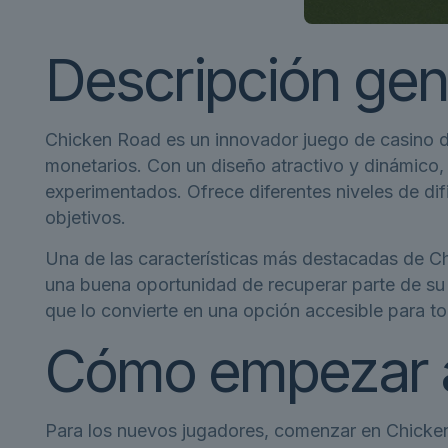
Descripción gen
Chicken Road es un innovador juego de casino d
monetarios. Con un diseño atractivo y dinámico,
experimentados. Ofrece diferentes niveles de dif
objetivos.
Una de las características más destacadas de Chi
una buena oportunidad de recuperar parte de su i
que lo convierte en una opción accesible para t
Cómo empezar a
Para los nuevos jugadores, comenzar en Chicken 