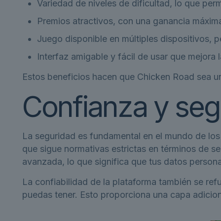
Variedad de niveles de dificultad, lo que per
Premios atractivos, con una ganancia máxim
Juego disponible en múltiples dispositivos, p
Interfaz amigable y fácil de usar que mejora 
Estos beneficios hacen que Chicken Road sea una
Confianza y seg
La seguridad es fundamental en el mundo de los 
que sigue normativas estrictas en términos de se
avanzada, lo que significa que tus datos persona
La confiabilidad de la plataforma también se ref
puedas tener. Esto proporciona una capa adicion