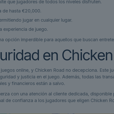
mite que jugadores de todos los niveles disfruten.
a de hasta €20,000.
ermitiendo jugar en cualquier lugar.
la experiencia de juego.
 opción imperdible para aquellos que buscan entreten
uridad en Chicke
juegos online, y Chicken Road no decepciona. Este ju
guridad y justicia en el juego. Además, todas las tra
les y financieros están a salvo.
uerza con una atención al cliente dedicada, disponible
al de confianza a los jugadores que eligen Chicken R