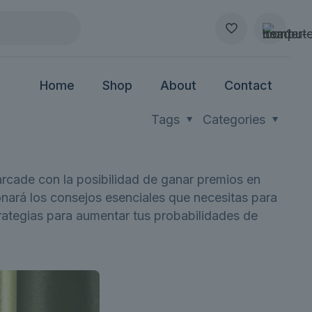
Home
Shop
About
Contact
Tags
Categories
rcade con la posibilidad de ganar premios en
nará los consejos esenciales que necesitas para
trategias para aumentar tus probabilidades de