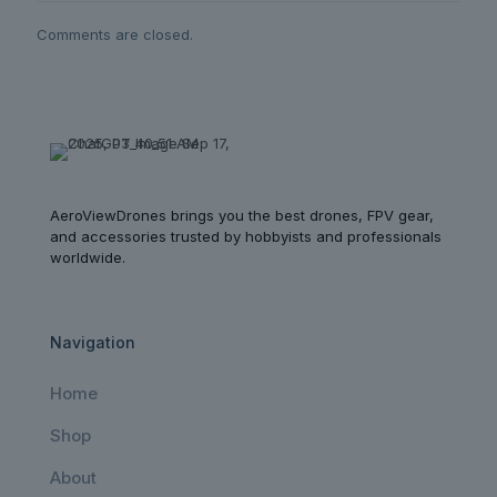
Comments are closed.
AeroViewDrones brings you the best drones, FPV gear,
and accessories trusted by hobbyists and professionals
worldwide.
Navigation
Home
Shop
About