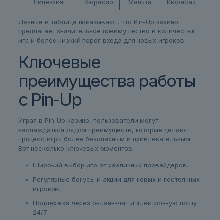
Лицензия
Кюрасао
Мальта
Кюрасао
Данные в таблице показывают, что Pin-Up казино
предлагает значительное преимущество в количестве
игр и более низкий порог входа для новых игроков.
Ключевые
преимущества работы
с Pin-Up
Играя в Pin-Up казино, пользователи могут
наслаждаться рядом преимуществ, которые делают
процесс игры более безопасным и привлекательным.
Вот несколько ключевых моментов:
Широкий выбор игр от различных провайдеров.
Регулярные бонусы и акции для новых и постоянных
игроков.
Поддержка через онлайн-чат и электронную почту
24/7.