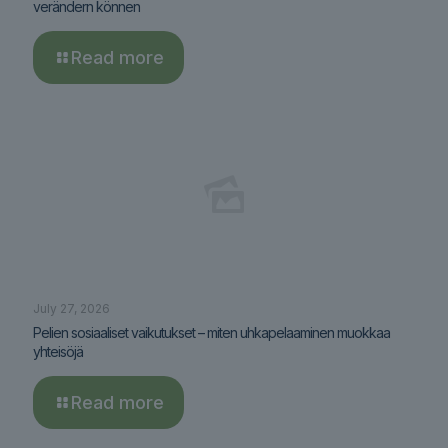
verändern können
Read more
July 27, 2026
Pelien sosiaaliset vaikutukset – miten uhkapelaaminen muokkaa
yhteisöjä
Read more