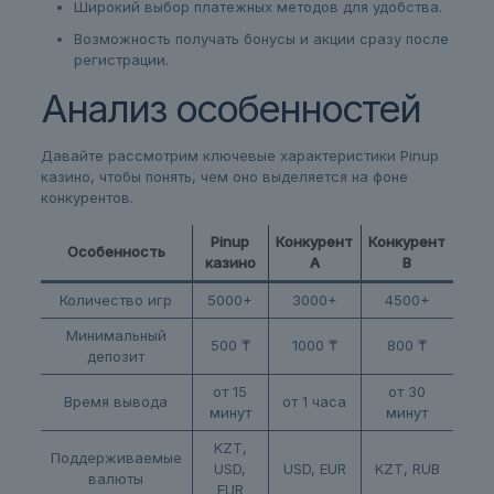
Широкий выбор платежных методов для удобства.
Возможность получать бонусы и акции сразу после
регистрации.
Анализ особенностей
Давайте рассмотрим ключевые характеристики Pinup
казино, чтобы понять, чем оно выделяется на фоне
конкурентов.
Pinup
Конкурент
Конкурент
Особенность
казино
A
B
Количество игр
5000+
3000+
4500+
Минимальный
500 ₸
1000 ₸
800 ₸
депозит
от 15
от 30
Время вывода
от 1 часа
минут
минут
KZT,
Поддерживаемые
USD,
USD, EUR
KZT, RUB
валюты
EUR