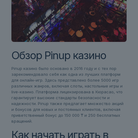
Обзор Pinup казино
Pinup казино было основано в 2016 году и с тех пор
зарекомендовало себя как одна из лучших платформ
для онлайн-игр. Здесь представлено более 5000 игр
различных жанров, включая слоты, настольные игры и
live-казино. Платформа лицензирована в Кюрасао, что
гарантирует высокие стандарты безопасности и
надежности. Pinup также предлагает множество акций
и бонусов для новых и постоянных клиентов, включая
приветственный бонус до 150 000 ₸ и 250 бесплатных
вращений.
Как начать играть в