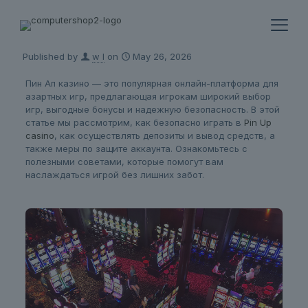
Published by
w l
on
May 26, 2026
Пин Ап казино — это популярная онлайн-платформа для
азартных игр, предлагающая игрокам широкий выбор
игр, выгодные бонусы и надежную безопасность. В этой
статье мы рассмотрим, как безопасно играть в
Pin Up
casino
, как осуществлять депозиты и вывод средств, а
также меры по защите аккаунта. Ознакомьтесь с
полезными советами, которые помогут вам
наслаждаться игрой без лишних забот.