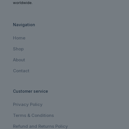
worldwide.
Navigation
Home
Shop
About
Contact
Customer service
Privacy Policy
Terms & Conditions
Refund and Returns Policy