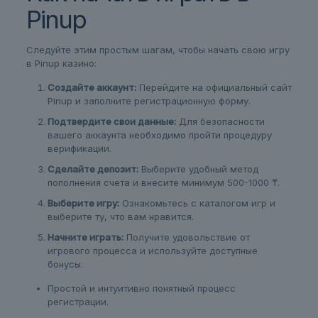
Pinup
Следуйте этим простым шагам, чтобы начать свою игру
в Pinup казино:
Создайте аккаунт:
Перейдите на официальный сайт
Pinup и заполните регистрационную форму.
Подтвердите свои данные:
Для безопасности
вашего аккаунта необходимо пройти процедуру
верификации.
Сделайте депозит:
Выберите удобный метод
пополнения счета и внесите минимум 500-1000 ₸.
Выберите игру:
Ознакомьтесь с каталогом игр и
выберите ту, что вам нравится.
Начните играть:
Получите удовольствие от
игрового процесса и используйте доступные
бонусы.
Простой и интуитивно понятный процесс
регистрации.