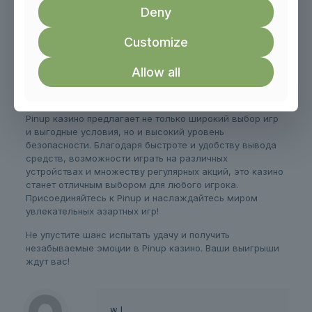
Deny
Customize
Почему стоит выбрать
Allow all
Pinup
Pinup казино предлагает не только широкий выбор игр
и выгодные условия, но и высокий уровень
безопасности. Благодаря быстроте и удобству вывода
средств, возможности играть на различных
устройствах и множеству регулярных акций, это казино
станет отличным выбором для любого игрока.
Присоединяйтесь к Pinup и наслаждайтесь миром
увлекательных азартных игр!
Не упустите шанс испытать удачу и получить
незабываемые эмоции в Pinup казино. Ваши выигрыши
ждут вас!
w l