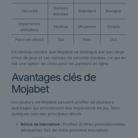
Normes
Sécurité
Standard
Basique
élevées
Expérience
Intuitive
Moyenne
Simple
utilisateur
Paris en direct
Oui
Non
Oui
Ce tableau montre que Mojabet se distingue par son large
choix de jeux et ses normes de sécurité élevées, ce qui en
fait une option de choix pour les parieurs en ligne.
Avantages clés de
Mojabet
Les joueurs de Mojabet peuvent profiter de plusieurs
avantages qui enrichissent leur expérience de jeu. Voici
quelques-uns des principaux atouts :
Bonus de bienvenue :
Profitez d’offres promotionnelles
attrayantes lors de votre première inscription.