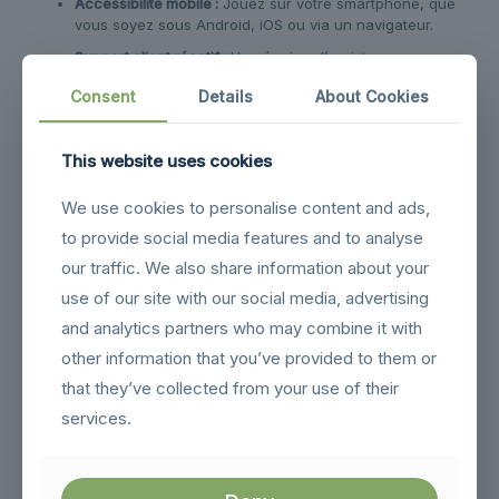
Accessibilité mobile :
Jouez sur votre smartphone, que
vous soyez sous Android, iOS ou via un navigateur.
Support client réactif :
Une équipe d’assistance
disponible pour répondre à toutes vos questions.
Consent
Details
About Cookies
Paris en temps réel :
Suivez les cotes en direct et
pariez à la volée sur vos événements favoris.
This website uses cookies
Ces avantages font de Mojabet une plateforme de choix
pour tous les amateurs de paris en ligne, garantissant une
We use cookies to personalise content and ads,
expérience utilisateur optimale.
to provide social media features and to analyse
Confiance et sécurité sur
our traffic. We also share information about your
Mojabet
use of our site with our social media, advertising
and analytics partners who may combine it with
La sécurité est une priorité pour Mojabet. La plateforme
other information that you’ve provided to them or
utilise des technologies de cryptage avancées pour
that they’ve collected from your use of their
protéger les données des utilisateurs, assurant ainsi que
toutes les transactions sont sécurisées. De plus, Mojabet
services.
est régulé par les autorités compétentes, ce qui garantit
que toutes les pratiques de jeu sont transparentes et
équitables. Les joueurs peuvent donc jouer en toute