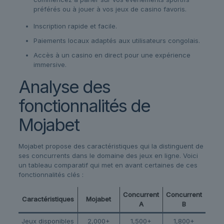
préférés ou à jouer à vos jeux de casino favoris.
Inscription rapide et facile.
Paiements locaux adaptés aux utilisateurs congolais.
Accès à un casino en direct pour une expérience
immersive.
Analyse des
fonctionnalités de
Mojabet
Mojabet propose des caractéristiques qui la distinguent de
ses concurrents dans le domaine des jeux en ligne. Voici
un tableau comparatif qui met en avant certaines de ces
fonctionnalités clés :
Concurrent
Concurrent
Caractéristiques
Mojabet
A
B
Jeux disponibles
2,000+
1,500+
1,800+