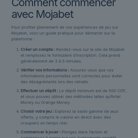
Comment commencer
avec Mojabet
Pour profiter pleinement de vos expériences de jeu sur
Mojabet, voici un guide pratique pour démarrer sur la
plateforme :
Créer un compte :
Rendez-vous sur le site de Mojabet
et remplissez le formulaire d’inscription. Cela prend
généralement de 3 à 5 minutes.
Vérifier vos informations :
Assurez-vous que vos
informations personnelles sont correctes pour éviter
des désagréments lors des retraits.
Effectuer un dépôt :
Le dépôt minimum est de 500 CDF,
et vous pouvez utiliser des méthodes telles qu’Airtel
Money ou Orange Money.
Choisir votre jeu :
Explorez la vaste gamme de jeux
offerts, y compris le casino en direct avec des
croupiers en temps réel.
Commencer à jouer :
Plongez dans l’action et
commencez à parier sur vos événements sportifs