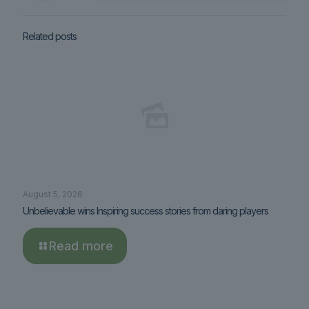
Related posts
August 5, 2026
Unbelievable wins Inspiring success stories from daring players
Read more