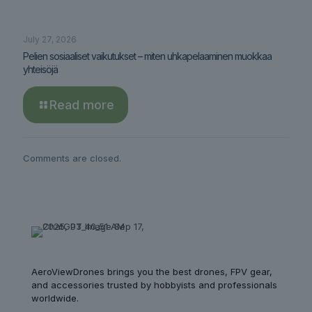
July 27, 2026
Pelien sosiaaliset vaikutukset – miten uhkapelaaminen muokkaa
yhteisöjä
Read more
Comments are closed.
AeroViewDrones brings you the best drones, FPV gear,
and accessories trusted by hobbyists and professionals
worldwide.