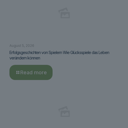
August 5, 2026
Erfolgsgeschichten von Spielern Wie Glücksspiele das Leben
verändern können
Read more