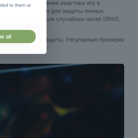
лицензии для ведения азартных игр в
ided to them or
ологии шифрования для защиты личных
помощью генераторов случайных чисел (RNG),
w all
 безопасности и защиты. Регулярные проверки
ино.