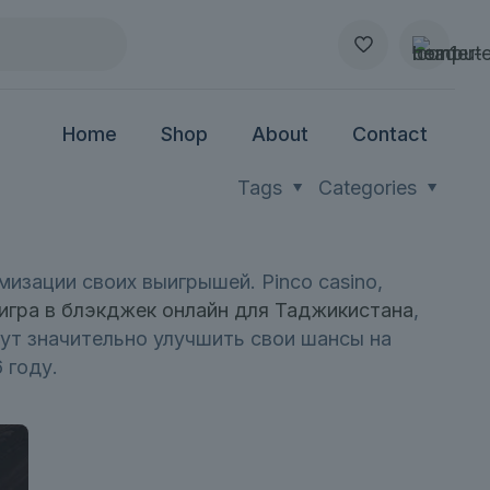
Home
Shop
About
Contact
Tags
Categories
изации своих выигрышей. Pinco casino,
 игра в блэкджек онлайн для Таджикистана
,
гут значительно улучшить свои шансы на
 году.