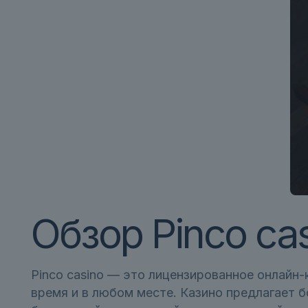
Обзор Pinco ca
Pinco casino — это лицензированное онлайн
время и в любом месте. Казино предлагает 