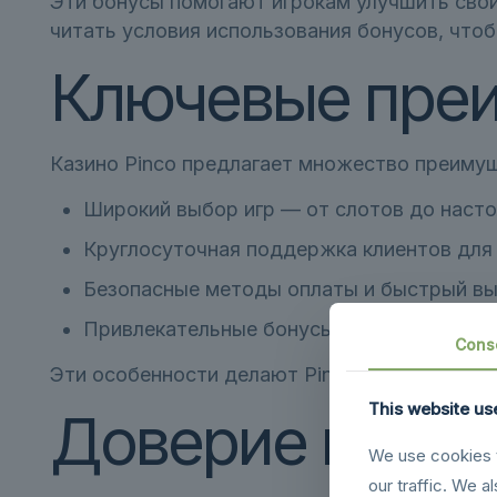
Эти бонусы помогают игрокам улучшить сво
читать условия использования бонусов, что
Ключевые преи
Казино Pinco предлагает множество преиму
Широкий выбор игр — от слотов до насто
Круглосуточная поддержка клиентов для
Безопасные методы оплаты и быстрый вы
Привлекательные бонусы и регулярные акц
Cons
Эти особенности делают Pinco casino не тол
This website us
Доверие и без
We use cookies t
our traffic. We a