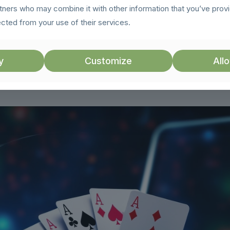
для Pinco casino. Казино имеет все необходимые 
rtners who may combine it with other information that you’ve prov
мность. Платформа использует современные техн
ected from your use of their services.
акже Pinco casino обеспечивает честность игр с 
y
Customize
Allo
азино, Pinco предлагает более высокие стандарты
рждают честность и прозрачность операций в каз