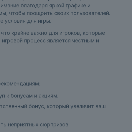
нимание благодаря яркой графике и
мы, чтобы поощрить своих пользователей.
е условия для игры.
 что крайне важно для игроков, которые
 игровой процесс является честным и
 рекомендациям:
п к бонусам и акциям.
тственный бонус, который увеличит ваш
ть неприятных сюрпризов.