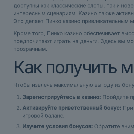
доступны как классические слоты, так и нов
интересным сценариям. Казино также активн
Это делает Пинко казино привлекательным м
Кроме того, Пинко казино обеспечивает высо
предпочитают играть на деньги. Здесь вы м
прозрачным.
Как получить 
Чтобы извлечь максимальную выгоду из бону
Зарегистрируйтесь в казино:
Пройдите пр
Активируйте приветственный бонус:
При 
игровой баланс.
Изучите условия бонусов:
Обратите вним