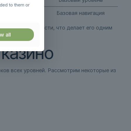
ided to them or
 уровень
Базовая навигация
ровень безопасности, что делает его одним
w all
казино
ков всех уровней. Рассмотрим некоторые из