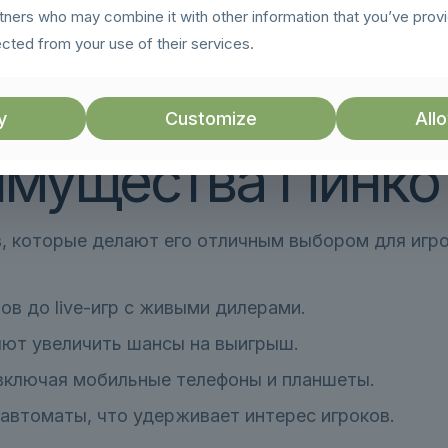
rtners who may combine it with other information that you’ve prov
ected from your use of their services.
Удобный и интуитивный
Средний
ает своим игрокам широкий выбор игр и высокий у
y
Customize
Allo
мущества Пинко 
 которые делают его отличным выбором для игро
ов до live-игр с живыми дилерами.
яют увеличить шансы на выигрыш.
 включая мобильные телефоны и планшеты.
автоматы, что удерживает интерес игроков.