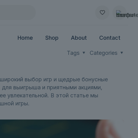
Home
Shop
About
Contact
Tags
Categories
 широкий выбор игр и щедрые бонусные
 для выигрыша и приятными акциями,
лее увлекательной. В этой статье мы
ешной игры.