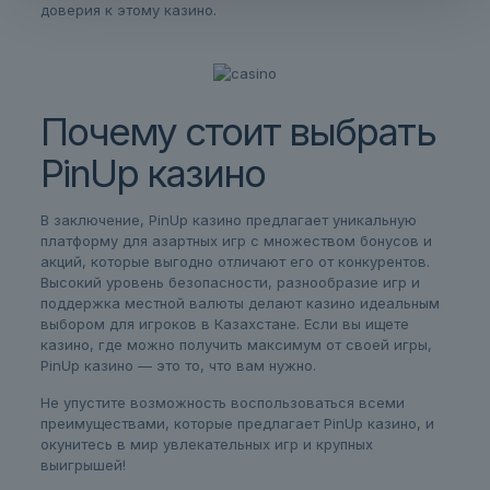
доверия к этому казино.
Почему стоит выбрать
PinUp казино
В заключение, PinUp казино предлагает уникальную
платформу для азартных игр с множеством бонусов и
акций, которые выгодно отличают его от конкурентов.
Высокий уровень безопасности, разнообразие игр и
поддержка местной валюты делают казино идеальным
выбором для игроков в Казахстане. Если вы ищете
казино, где можно получить максимум от своей игры,
PinUp казино — это то, что вам нужно.
Не упустите возможность воспользоваться всеми
преимуществами, которые предлагает PinUp казино, и
окунитесь в мир увлекательных игр и крупных
выигрышей!