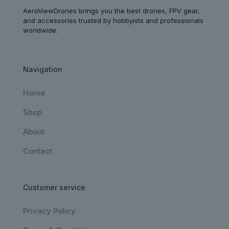
AeroViewDrones brings you the best drones, FPV gear,
and accessories trusted by hobbyists and professionals
worldwide.
Navigation
Home
Shop
About
Contact
Customer service
Privacy Policy