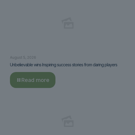
August 5, 2026
Unbelievable wins Inspiring success stories from daring players
Read more