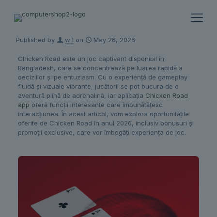
Published by
w l
on
May 26, 2026
Chicken Road este un joc captivant disponibil în
Bangladesh, care se concentrează pe luarea rapidă a
deciziilor și pe entuziasm. Cu o experiență de gameplay
fluidă și vizuale vibrante, jucătorii se pot bucura de o
aventură plină de adrenalină, iar aplicația
Chicken Road
app
oferă funcții interesante care îmbunătățesc
interacțiunea. În acest articol, vom explora oportunitățile
oferite de Chicken Road în anul 2026, inclusiv bonusuri și
promoții exclusive, care vor îmbogăți experiența de joc.