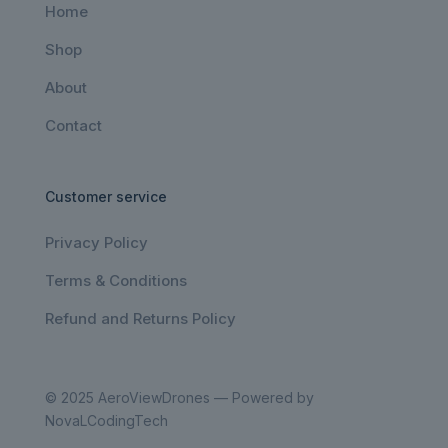
Home
Shop
About
Contact
Customer service
Privacy Policy
Terms & Conditions
Refund and Returns Policy
© 2025 AeroViewDrones — Powered by
NovaLCodingTech