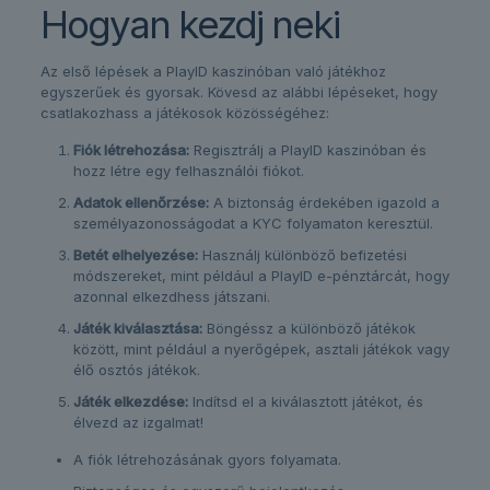
Hogyan kezdj neki
Az első lépések a PlayID kaszinóban való játékhoz
egyszerűek és gyorsak. Kövesd az alábbi lépéseket, hogy
csatlakozhass a játékosok közösségéhez:
Fiók létrehozása:
Regisztrálj a PlayID kaszinóban és
hozz létre egy felhasználói fiókot.
Adatok ellenőrzése:
A biztonság érdekében igazold a
személyazonosságodat a KYC folyamaton keresztül.
Betét elhelyezése:
Használj különböző befizetési
módszereket, mint például a PlayID e-pénztárcát, hogy
azonnal elkezdhess játszani.
Játék kiválasztása:
Böngéssz a különböző játékok
között, mint például a nyerőgépek, asztali játékok vagy
élő osztós játékok.
Játék elkezdése:
Indítsd el a kiválasztott játékot, és
élvezd az izgalmat!
A fiók létrehozásának gyors folyamata.