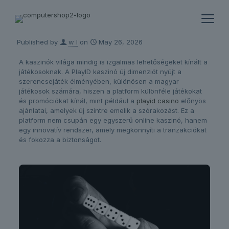
Published by
w l
on
May 26, 2026
A kaszinók világa mindig is izgalmas lehetőségeket kínált a
játékosoknak. A PlayID kaszinó új dimenziót nyújt a
szerencsejáték élményében, különösen a magyar
játékosok számára, hiszen a platform különféle játékokat
és promóciókat kínál, mint például a
playid casino
előnyös
ajánlatai, amelyek új szintre emelik a szórakozást. Ez a
platform nem csupán egy egyszerű online kaszinó, hanem
egy innovatív rendszer, amely megkönnyíti a tranzakciókat
és fokozza a biztonságot.