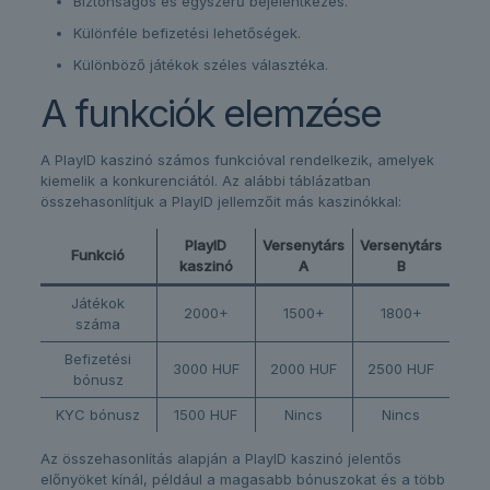
Biztonságos és egyszerű bejelentkezés.
Különféle befizetési lehetőségek.
Különböző játékok széles választéka.
A funkciók elemzése
A PlayID kaszinó számos funkcióval rendelkezik, amelyek
kiemelik a konkurenciától. Az alábbi táblázatban
összehasonlítjuk a PlayID jellemzőit más kaszinókkal:
PlayID
Versenytárs
Versenytárs
Funkció
kaszinó
A
B
Játékok
2000+
1500+
1800+
száma
Befizetési
3000 HUF
2000 HUF
2500 HUF
bónusz
KYC bónusz
1500 HUF
Nincs
Nincs
Az összehasonlítás alapján a PlayID kaszinó jelentős
előnyöket kínál, például a magasabb bónuszokat és a több