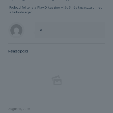
Fedezd fel te is a PlayID kaszinó világát, és tapasztald meg
a különbséget!
w l
Related posts
August 5, 2026