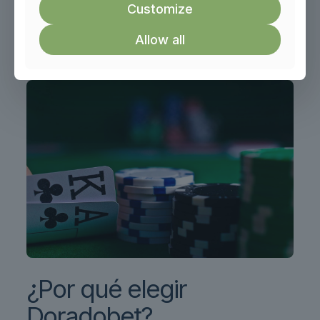
entorno de juego justo y regulado. La atención a la
Customize
seguridad también se extiende al servicio al cliente, que
está disponible para resolver cualquier duda o inquietud
Allow all
que puedan tener los usuarios en cualquier momento.
¿Por qué elegir
Doradobet?