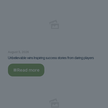
August 5, 2026
Unbelievable wins Inspiring success stories from daring players
Read more