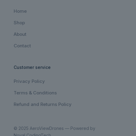
Home
Shop
About
Contact
Customer service
Privacy Policy
Terms & Conditions
Refund and Returns Policy
© 2025 AeroViewDrones — Powered by
NovaLCodingTech