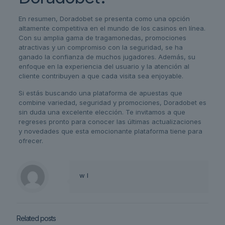
En resumen, Doradobet se presenta como una opción
altamente competitiva en el mundo de los casinos en línea.
Con su amplia gama de tragamonedas, promociones
atractivas y un compromiso con la seguridad, se ha
ganado la confianza de muchos jugadores. Además, su
enfoque en la experiencia del usuario y la atención al
cliente contribuyen a que cada visita sea enjoyable.
Si estás buscando una plataforma de apuestas que
combine variedad, seguridad y promociones, Doradobet es
sin duda una excelente elección. Te invitamos a que
regreses pronto para conocer las últimas actualizaciones
y novedades que esta emocionante plataforma tiene para
ofrecer.
w l
Related posts