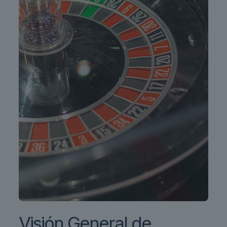
Visión General de