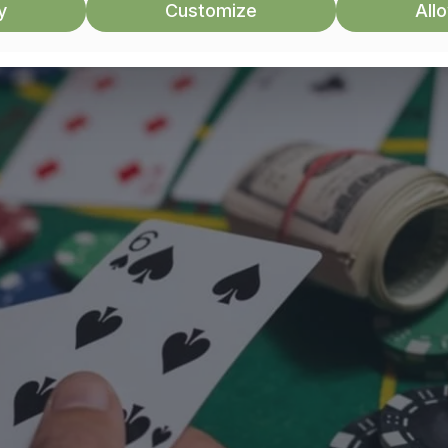
y
Customize
Allo