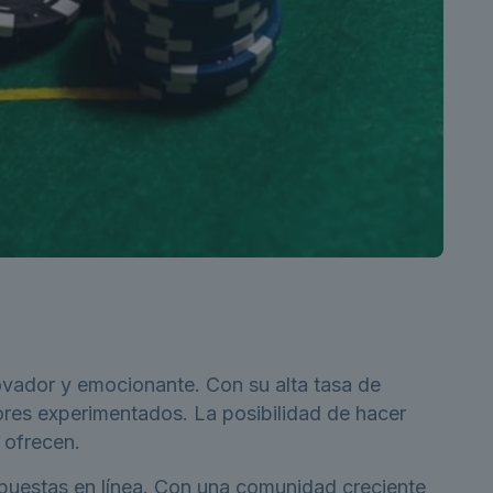
novador y emocionante. Con su alta tasa de
dores experimentados. La posibilidad de hacer
 ofrecen.
puestas en línea. Con una comunidad creciente