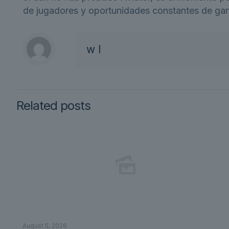
de jugadores y oportunidades constantes de gana
w l
Related posts
August 5, 2026