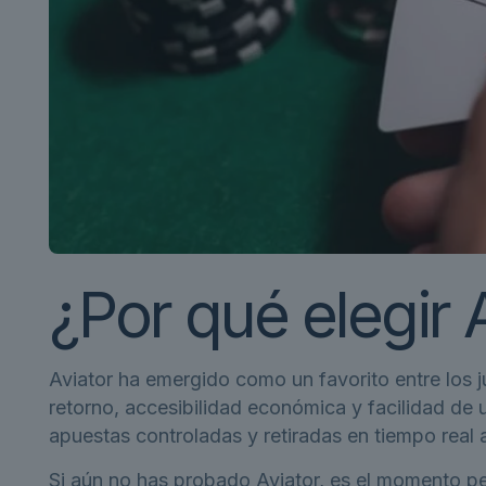
¿Por qué elegir 
Aviator ha emergido como un favorito entre los 
retorno, accesibilidad económica y facilidad de 
apuestas controladas y retiradas en tiempo real
Si aún no has probado Aviator, es el momento p