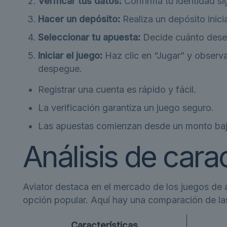
Verificar tus datos:
Confirma tu identidad sig
Hacer un depósito:
Realiza un depósito inici
Seleccionar tu apuesta:
Decide cuánto desea
Iniciar el juego:
Haz clic en “Jugar” y observa
despegue.
Registrar una cuenta es rápido y fácil.
La verificación garantiza un juego seguro.
Las apuestas comienzan desde un monto bajo
Análisis de carac
Aviator destaca en el mercado de los juegos de 
opción popular. Aquí hay una comparación de las
Características