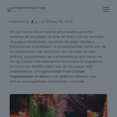
Published by
w l
on
May 26, 2026
Pin Up Casino es un destino emocionante para los
amantes de los juegos de azar en línea. Con su variedad
de juegos destacados, opciones de pago rápidas y
promociones irresistibles, se ha posicionado como una de
las plataformas más atractivas del mercado. En este
artículo, exploraremos las características que hacen de
Pin Up Casino una experiencia única para los jugadores,
así como los detalles sobre uno de los juegos más
emblemáticos: la tragamonedas
Fruit Cocktail
tragamonedas en México con gráficos clásicos
, que
ofrece una jugabilidad entretenida y colorida.