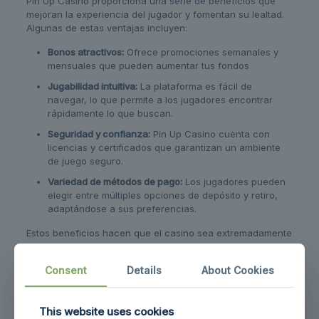
Pin Up Casino proporciona una serie de beneficios que
mejoran la experiencia del jugador y fomentan su lealtad.
Algunas de estas ventajas incluyen:
Bonos atractivos:
Ofrece promociones semanales y
mensuales que pueden aumentar tus fondos
Jugabilidad intuitiva:
La plataforma es fácil de
navegar, lo que permite a los jugadores encontrar
rápidamente lo que buscan.
Seguridad y confianza:
Pin Up Casino cuenta con
licencias y certificados que garantizan un ambiente
de juego seguro.
Variedad de métodos de pago:
Los jugadores pueden
elegir entre múltiples opciones de depósito y retiro,
adaptándose a sus preferencias.
Estos beneficios hacen que el casino sea extremadamente
atractivo para nuevos jugadores y para aquellos que
buscan diversificar su experiencia de juego en línea.
Consent
Details
About Cookies
Confianza y Seguridad
en Pin Up Casino
This website uses cookies