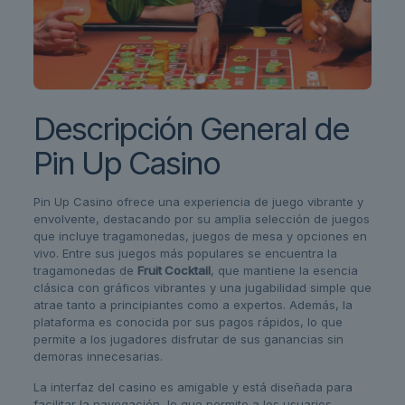
Descripción General de
Pin Up Casino
Pin Up Casino ofrece una experiencia de juego vibrante y
envolvente, destacando por su amplia selección de juegos
que incluye tragamonedas, juegos de mesa y opciones en
vivo. Entre sus juegos más populares se encuentra la
tragamonedas de
Fruit Cocktail
, que mantiene la esencia
clásica con gráficos vibrantes y una jugabilidad simple que
atrae tanto a principiantes como a expertos. Además, la
plataforma es conocida por sus pagos rápidos, lo que
permite a los jugadores disfrutar de sus ganancias sin
demoras innecesarias.
La interfaz del casino es amigable y está diseñada para
facilitar la navegación, lo que permite a los usuarios