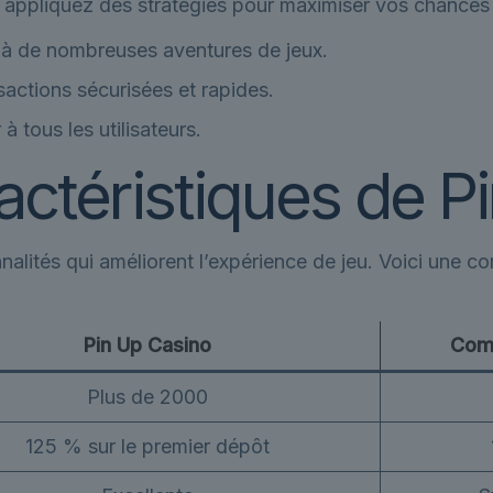
 appliquez des stratégies pour maximiser vos chances
e à de nombreuses aventures de jeux.
sactions sécurisées et rapides.
 tous les utilisateurs.
actéristiques de P
nalités qui améliorent l’expérience de jeu. Voici une c
Pin Up Casino
Com
Plus de 2000
125 % sur le premier dépôt