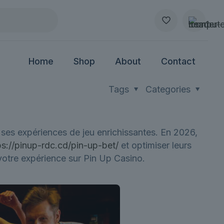
Home
Shop
About
Contact
Tags
Categories
 ses expériences de jeu enrichissantes. En 2026,
ps://pinup-rdc.cd/pin-up-bet/
et optimiser leurs
 votre expérience sur Pin Up Casino.