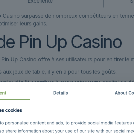
Excellente
S
Casino surpasse de nombreux compétiteurs en termes d
ptimiser leurs gains.
de Pin Up Casino
in Up Casino offre à ses utilisateurs pour en tirer le me
aux jeux de table, il y en a pour tous les goûts.
emier dépôt contribue à augmenter votre capital de dé
t et email pour répondre à toutes vos questions.
ent
Details
About Co
z grâce à l’application mobile et à la version web.
es cookies
expérience de jeu, mais aussi à augmenter vos chances d
o personalise content and ads, to provide social media features 
lso share information about your use of our site with our social me