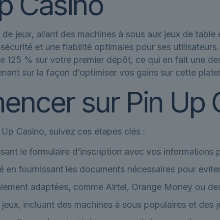
p Casino
 de jeux, allant des machines à sous aux jeux de table e
écurité et une fiabilité optimales pour ses utilisateurs
125 % sur votre premier dépôt, ce qui en fait une des
nt sur la façon d’optimiser vos gains sur cette plate
cer sur Pin Up 
 Up Casino, suivez ces étapes clés :
ant le formulaire d’inscription avec vos informations 
é en fournissant les documents nécessaires pour éviter 
iement adaptées, comme Airtel, Orange Money ou des 
jeux, incluant des machines à sous populaires et des j