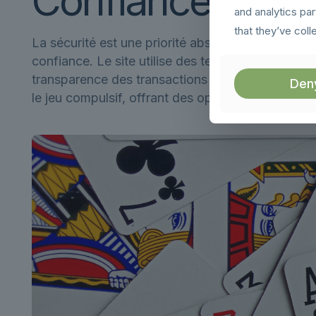
Confiance et séc
and analytics pa
that they’ve coll
La sécurité est une priorité absolue pour Pin Up
confiance. Le site utilise des technologies de cr
transparence des transactions et des jeux assur
Den
le jeu compulsif, offrant des options de limite de