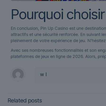
Pourquoi choisir
En conclusion, Pin Up Casino est une destination
attractifs et une sécurité renforcée. En suivant l
pleinement de votre expérience de jeu. N’hésitez
Avec ses nombreuses fonctionnalités et son enga
plateformes de jeux en ligne de 2026. Alors, pré
w l
Related posts