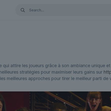
e qui attire les joueurs grâce à son ambiance unique et
s meilleures stratégies pour maximiser leurs gains sur
htt
les meilleures approches pour tirer le meilleur parti de