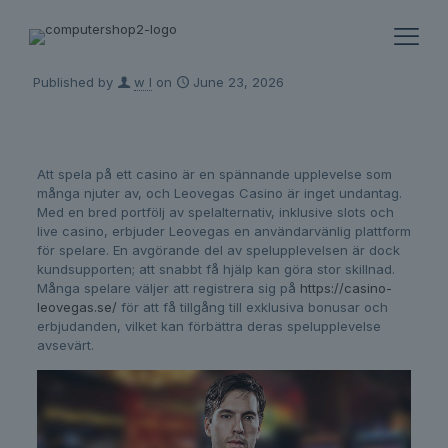
Published by
w l
on
June 23, 2026
Att spela på ett casino är en spännande upplevelse som
många njuter av, och Leovegas Casino är inget undantag.
Med en bred portfölj av spelalternativ, inklusive slots och
live casino, erbjuder Leovegas en användarvänlig plattform
för spelare. En avgörande del av spelupplevelsen är dock
kundsupporten; att snabbt få hjälp kan göra stor skillnad.
Många spelare väljer att registrera sig på
https://casino-
leovegas.se/
för att få tillgång till exklusiva bonusar och
erbjudanden, vilket kan förbättra deras spelupplevelse
avsevärt.