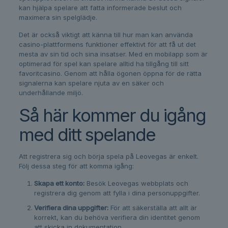
kan hjälpa spelare att fatta informerade beslut och
maximera sin spelglädje.
Det är också viktigt att känna till hur man kan använda
casino-plattformens funktioner effektivt för att få ut det
mesta av sin tid och sina insatser. Med en mobilapp som är
optimerad för spel kan spelare alltid ha tillgång till sitt
favoritcasino. Genom att hålla ögonen öppna för de rätta
signalerna kan spelare njuta av en säker och
underhållande miljö.
Så här kommer du igång
med ditt spelande
Att registrera sig och börja spela på Leovegas är enkelt.
Följ dessa steg för att komma igång:
Skapa ett konto:
Besök Leovegas webbplats och
registrera dig genom att fylla i dina personuppgifter.
Verifiera dina uppgifter:
För att säkerställa att allt är
korrekt, kan du behöva verifiera din identitet genom
att skicka in dokumentation.