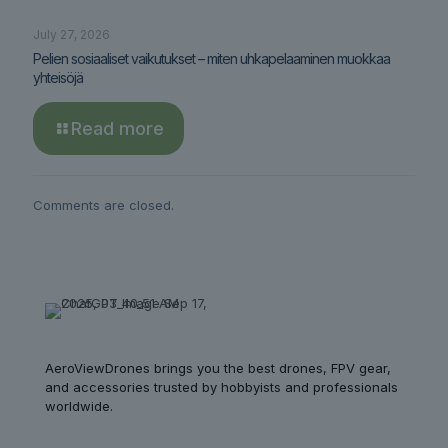
July 27, 2026
Pelien sosiaaliset vaikutukset – miten uhkapelaaminen muokkaa
yhteisöjä
Read more
Comments are closed.
AeroViewDrones brings you the best drones, FPV gear,
and accessories trusted by hobbyists and professionals
worldwide.