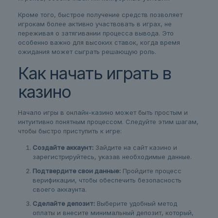
Кроме того, быстрое получение средств позволяет
игрокам более активно участвовать в играх, не
переживая о затягивании процесса вывода. Это
особенно важно для высоких ставок, когда время
ожидания может сыграть решающую роль.
Как начать играть в
казино
Начало игры в онлайн-казино может быть простым и
интуитивно понятным процессом. Следуйте этим шагам,
чтобы быстро приступить к игре:
Создайте аккаунт:
Зайдите на сайт казино и
зарегистрируйтесь, указав необходимые данные.
Подтвердите свои данные:
Пройдите процесс
верификации, чтобы обеспечить безопасность
своего аккаунта.
Сделайте депозит:
Выберите удобный метод
оплаты и внесите минимальный депозит, который,