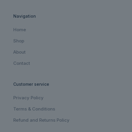
Navigation
Home
Shop
About
Contact
Customer service
Privacy Policy
Terms & Conditions
Refund and Returns Policy