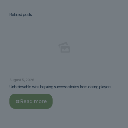
Related posts
August 5, 2026
Unbelievable wins Inspiring success stories from daring players
Read more