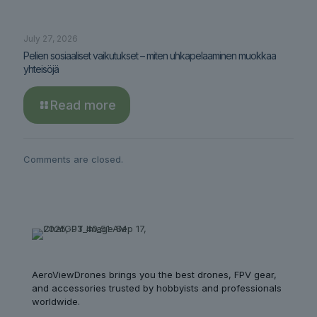
July 27, 2026
Pelien sosiaaliset vaikutukset – miten uhkapelaaminen muokkaa
yhteisöjä
Read more
Comments are closed.
AeroViewDrones brings you the best drones, FPV gear,
and accessories trusted by hobbyists and professionals
worldwide.