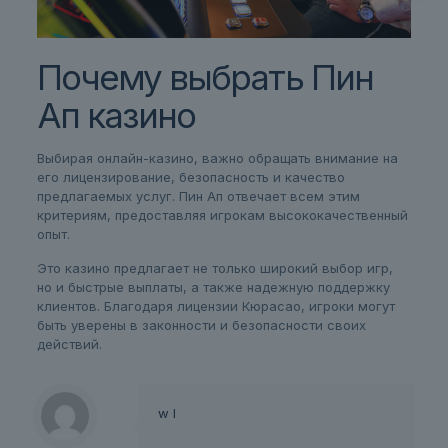
Почему выбрать Пин
Ап казино
Выбирая онлайн-казино, важно обращать внимание на
его лицензирование, безопасность и качество
предлагаемых услуг. Пин Ап отвечает всем этим
критериям, предоставляя игрокам высококачественный
опыт.
Это казино предлагает не только широкий выбор игр,
но и быстрые выплаты, а также надежную поддержку
клиентов. Благодаря лицензии Кюрасао, игроки могут
быть уверены в законности и безопасности своих
действий.
w l