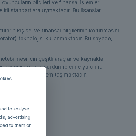
yuncuların bilgileri ve finansal işlemleri
rli standartlara uymaktadır. Bu lisanslar,
ların kişisel ve finansal bilgilerinin korunmasını
rator) teknolojisi kullanmaktadır. Bu sayede,
tebilmesi için çeşitli araçlar ve kaynaklar
bir deneyim olarak sürdürmelerine yardımcı
irmesi büyük bir önem taşımaktadır.
okies
and to analyse
dia, advertising
ided to them or