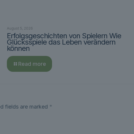
August 5, 2026
Erfolgsgeschichten von Spielern Wie
Glücksspiele das Leben verändern
können
Read more
d fields are marked
*