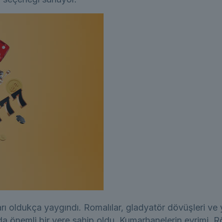
oldukça yaygındı. Romalılar, gladyatör dövüşleri ve yar
a önemli bir yere sahip oldu. Kumarhanelerin evrimi, 