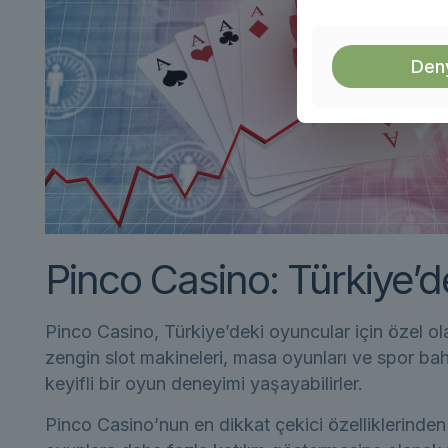
Den
Pinco Casino: Türkiye’
Pinco Casino, Türkiye’deki oyuncular için özel ol
zengin slot makineleri, masa oyunları ve spor bah
keyifli bir oyun deneyimi yaşayabilirler.
Pinco Casino’nun en dikkat çekici özelliklerinden 