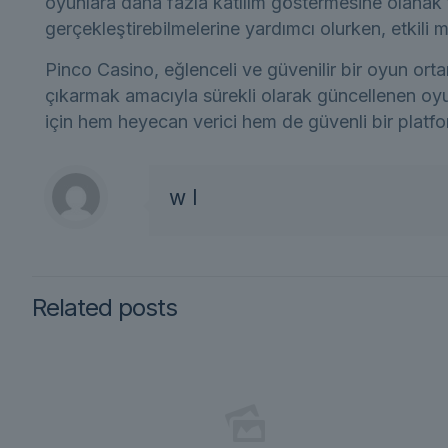
oyunlara daha fazla katılım göstermesine olanak t
gerçekleştirebilmelerine yardımcı olurken, etkili m
Pinco Casino, eğlenceli ve güvenilir bir oyun ort
çıkarmak amacıyla sürekli olarak güncellenen oyun
için hem heyecan verici hem de güvenli bir platf
w l
Related posts