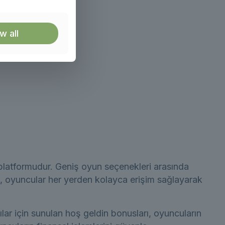
w all
r platformudur. Geniş oyun seçenekleri arasında
de, oyuncular her yerden kolayca erişim sağlayarak
lar için sunulan hoş geldin bonusları, oyuncuların