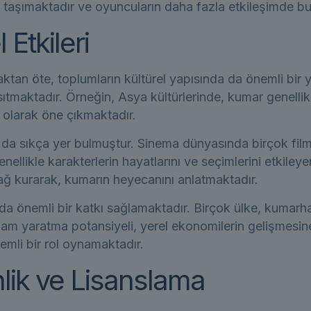
taşımaktadır ve oyuncuların daha fazla etkileşimde bu
Etkileri
an öte, toplumların kültürel yapısında da önemli bir ye
sıtmaktadır. Örneğin, Asya kültürlerinde, kumar genelli
i olarak öne çıkmaktadır.
a da sıkça yer bulmuştur. Sinema dünyasında birçok fil
genellikle karakterlerin hayatlarını ve seçimlerini etkile
 bağ kurarak, kumarın heyecanını anlatmaktadır.
 önemli bir katkı sağlamaktadır. Birçok ülke, kumarhane
dam yaratma potansiyeli, yerel ekonomilerin gelişmesi
li bir rol oynamaktadır.
ik ve Lisanslama