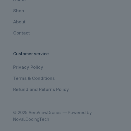
Shop
About
Contact
Customer service
Privacy Policy
Terms & Conditions
Refund and Returns Policy
© 2025 AeroViewDrones — Powered by
NovaLCodingTech