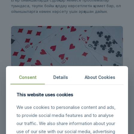
Егер ойыншыларда сұрақтар немесе проблемалар
туындаса, тәулік бойы қолдау көрсетілетін қызмет бар, ол
ойыншыларға көмек көрсету үшін әрқашан дайын.
Consent
Details
About Cookies
This website uses cookies
We use cookies to personalise content and ads,
to provide social media features and to analyse
our traffic. We also share information about your
use of our site with our social media, advertising