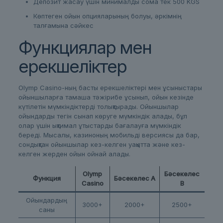
Депозит жасау үшін минималды сома тек 500 KGS
Көптеген ойын опцияларының болуы, әркімнің
талғамына сәйкес
Функциялар мен
ерекшеліктер
Olymp Casino-ның басты ерекшеліктері мен ұсыныстары
ойыншыларға тамаша тәжірибе ұсынып, ойын кезінде
күтілетін мүмкіндіктерді толықтырады. Ойыншылар
ойындарды тегін сынап көруге мүмкіндік алады, бұл
олар үшін ықтимал ұтыстарды бағалауға мүмкіндік
береді. Мысалы, казиноның мобильді версиясы да бар,
сондықтан ойыншылар кез-келген уақытта және кез-
келген жерден ойын ойнай алады.
Olymp
Бәсекелес
Функция
Бәсекелес A
Casino
B
Ойындардың
3000+
2000+
2500+
саны