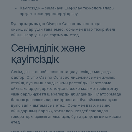
Қауіпсіздік – заманауи шифрлау технологиялары
арқылы жеке деректерді қорғау.
Бұл артықшылықтар Olympic Casino-ны тек жаңа
ойыншылар үшін ғана емес, сонымен қатар тәжірибелі
ойыншылар үшін де тартымды етеді.
Сенімділік және
қауіпсіздік
Сенімділік – онлайн казино таңдау кезінде маңызды
фактор. Olymp Casino Curacao лицензиясымен жұмыс
істейді, бұл оның заңдылығын растайды. Платформа
ойыншылардың қаржылық және жеке мәліметтерін қорғау
үшін барлық қажетті шараларды қабылдайды. Платформада
барлық транзакциялар шифрланған, бұл ойыншылардың
қауіпсіздігін қамтамасыз етеді. Сонымен қатар, казино
ойындарының барлық нәтижелері кездейсоқ сандар
генераторы арқылы анықталады, бұл адалдықты қамтамасыз
етеді.