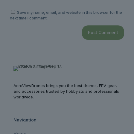
Save my name, email, and website in this browser for the
next time I comment.
AeroViewDrones brings you the best drones, FPV gear,
and accessories trusted by hobbyists and professionals
worldwide.
Navigation
Home