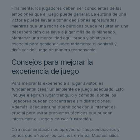
Finalmente, los jugadores deben ser conscientes de las
emociones que el juego puede generar. La euforia de una
victoria puede llevar a tomar decisiones apresuradas,
mientras que una racha de pérdidas puede resultar en una
desesperación que lleve a jugar más de lo planeado.
Mantener una mentalidad equilibrada y objetiva es
esencial para gestionar adecuadamente el bankroll y
disfrutar del juego de manera responsable.
Consejos para mejorar la
experiencia de juego
Para mejorar la experiencia al jugar aviator, es
fundamental crear un ambiente de juego adecuado. Esto
incluye elegir un lugar tranquilo y cómodo, donde los
jugadores puedan concentrarse sin distracciones.
Además, asegurar una buena conexión a internet es
crucial para evitar problemas técnicos que pueden
interrumpir el juego y causar frustración.
Otra recomendación es aprovechar las promociones y
bonos que ofrecen los casinos en línea. Muchos sitios