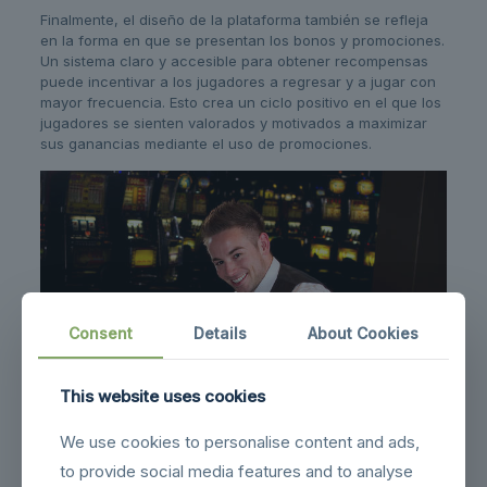
Finalmente, el diseño de la plataforma también se refleja
en la forma en que se presentan los bonos y promociones.
Un sistema claro y accesible para obtener recompensas
puede incentivar a los jugadores a regresar y a jugar con
mayor frecuencia. Esto crea un ciclo positivo en el que los
jugadores se sienten valorados y motivados a maximizar
sus ganancias mediante el uso de promociones.
Consent
Details
About Cookies
This website uses cookies
We use cookies to personalise content and ads,
to provide social media features and to analyse