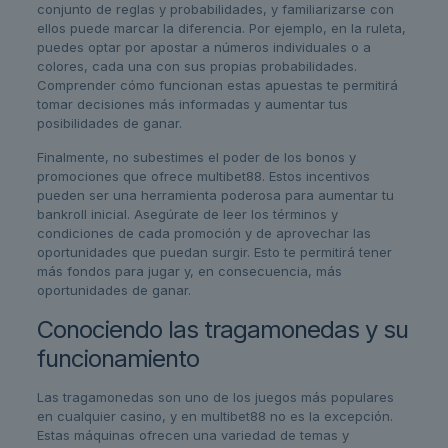
conjunto de reglas y probabilidades, y familiarizarse con
ellos puede marcar la diferencia. Por ejemplo, en la ruleta,
puedes optar por apostar a números individuales o a
colores, cada una con sus propias probabilidades.
Comprender cómo funcionan estas apuestas te permitirá
tomar decisiones más informadas y aumentar tus
posibilidades de ganar.
Finalmente, no subestimes el poder de los bonos y
promociones que ofrece multibet88. Estos incentivos
pueden ser una herramienta poderosa para aumentar tu
bankroll inicial. Asegúrate de leer los términos y
condiciones de cada promoción y de aprovechar las
oportunidades que puedan surgir. Esto te permitirá tener
más fondos para jugar y, en consecuencia, más
oportunidades de ganar.
Conociendo las tragamonedas y su
funcionamiento
Las tragamonedas son uno de los juegos más populares
en cualquier casino, y en multibet88 no es la excepción.
Estas máquinas ofrecen una variedad de temas y