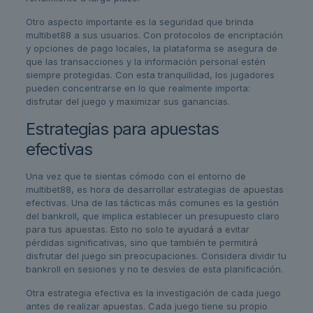
Otro aspecto importante es la seguridad que brinda
multibet88 a sus usuarios. Con protocolos de encriptación
y opciones de pago locales, la plataforma se asegura de
que las transacciones y la información personal estén
siempre protegidas. Con esta tranquilidad, los jugadores
pueden concentrarse en lo que realmente importa:
disfrutar del juego y maximizar sus ganancias.
Estrategias para apuestas
efectivas
Una vez que te sientas cómodo con el entorno de
multibet88, es hora de desarrollar estrategias de apuestas
efectivas. Una de las tácticas más comunes es la gestión
del bankroll, que implica establecer un presupuesto claro
para tus apuestas. Esto no solo te ayudará a evitar
pérdidas significativas, sino que también te permitirá
disfrutar del juego sin preocupaciones. Considera dividir tu
bankroll en sesiones y no te desvíes de esta planificación.
Otra estrategia efectiva es la investigación de cada juego
antes de realizar apuestas. Cada juego tiene su propio