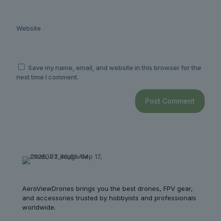
Website
Save my name, email, and website in this browser for the
next time I comment.
AeroViewDrones brings you the best drones, FPV gear,
and accessories trusted by hobbyists and professionals
worldwide.