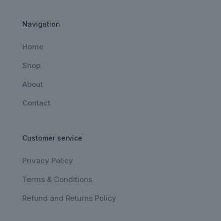
Navigation
Home
Shop
About
Contact
Customer service
Privacy Policy
Terms & Conditions
Refund and Returns Policy