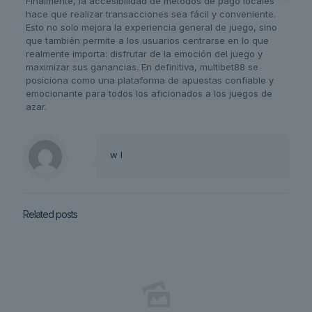
Finalmente, la accesibilidad de métodos de pago locales
hace que realizar transacciones sea fácil y conveniente.
Esto no solo mejora la experiencia general de juego, sino
que también permite a los usuarios centrarse en lo que
realmente importa: disfrutar de la emoción del juego y
maximizar sus ganancias. En definitiva, multibet88 se
posiciona como una plataforma de apuestas confiable y
emocionante para todos los aficionados a los juegos de
azar.
w l
Related posts