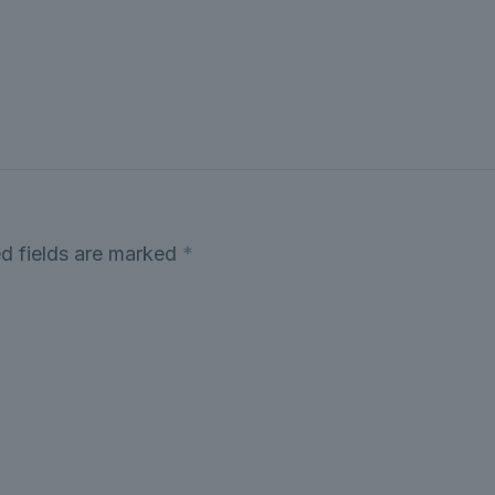
d fields are marked
*