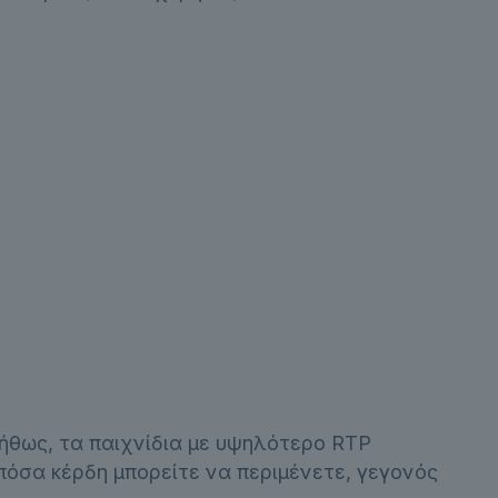
νήθως, τα παιχνίδια με υψηλότερο RTP
πόσα κέρδη μπορείτε να περιμένετε, γεγονός