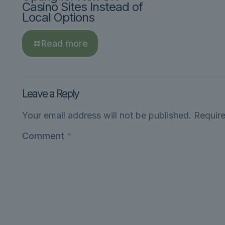
Casino Sites Instead of
Local Options
Read more
Leave a Reply
Your email address will not be published.
Require
Comment
*