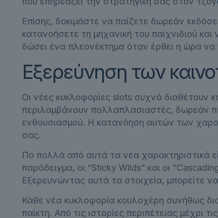
που επηρεάζει την στρατηγική σας στον τζόγ
Επίσης, δοκιμάστε να παίζετε δωρεάν εκδόσ
κατανοήσετε τη μηχανική του παιχνιδιού και ν
δώσει ένα πλεονέκτημα όταν έρθει η ώρα να
Εξερεύνηση των καινο
Οι νέες κυκλοφορίες slots συχνά διαθέτουν 
περιλαμβάνουν πολλαπλασιαστές, δωρεάν πε
ενθουσιασμού. Η κατανόηση αυτών των χαρακτ
σας.
Πο πολλά από αυτά τα νέα χαρακτηριστικά εί
παράδειγμα, οι “Sticky Wilds” και οι “Cascad
Εξερευνώντας αυτά τα στοιχεία, μπορείτε να
Κάθε νέα κυκλοφορία κουλοχέρη συνήθως διαθέ
παίκτη. Από τις ιστορίες περιπέτειας μέχρι τ