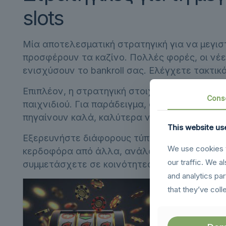
slots
Μία αποτελεσματική στρατηγική για να μεγισ
προσφέρουν τα καζίνο. Πολλές φορές, οι νέε
ενισχύσουν το bankroll σας. Ελέγχετε τακτικ
Επιπλέον, η στρατηγική στοιχηματισμού είνα
Cons
παιχνιδιού. Για παράδειγμα, αν η τύχη είναι
πηγαίνουν καλά, καλύτερα να μειώσετε το πον
This website us
Εξερευνήστε διάφορους τύπους κουλοχέρηδων 
We use cookies t
κερδοφόρα από άλλα, ανάλογα με την στρατηγ
our traffic. We a
συμμετάσχετε σε κοινότητες τζόγου για να μ
and analytics pa
that they’ve coll