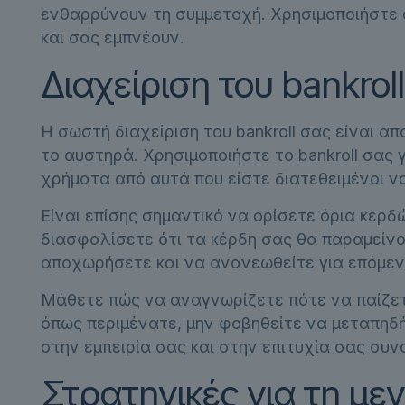
ενθαρρύνουν τη συμμετοχή. Χρησιμοποιήστε α
και σας εμπνέουν.
Διαχείριση του bankrol
Η σωστή διαχείριση του bankroll σας είναι απ
το αυστηρά. Χρησιμοποιήστε το bankroll σας 
χρήματα από αυτά που είστε διατεθειμένοι ν
Είναι επίσης σημαντικό να ορίσετε όρια κερ
διασφαλίσετε ότι τα κέρδη σας θα παραμείνο
αποχωρήσετε και να ανανεωθείτε για επόμεν
Μάθετε πώς να αναγνωρίζετε πότε να παίζετε 
όπως περιμένατε, μην φοβηθείτε να μεταπηδή
στην εμπειρία σας και στην επιτυχία σας συν
Στρατηγικές για τη με