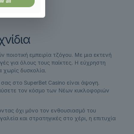
w all
χνίδια
ν ποιοτική εμπειρία τζόγου. Με μια εκτενή
γές για όλους τους παίκτες. Η εύχρηστη
α χωρίς δυσκολία.
σας στο SuperBet Casino είναι άψογη.
ολαύσετε τον κόσμο των Νέων κυκλοφοριών
νοντας όχι μόνο τον ενθουσιασμό του
αλεία και στρατηγικές στο χέρι, η επιτυχία