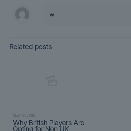
w l
Related posts
May 19, 2026
Why British Players Are
Opting for Non UK