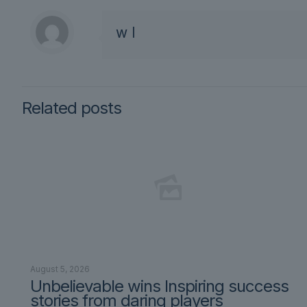
w l
Related posts
August 5, 2026
Unbelievable wins Inspiring success
stories from daring players