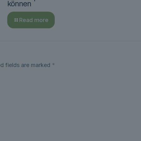
können
Read more
d fields are marked
*