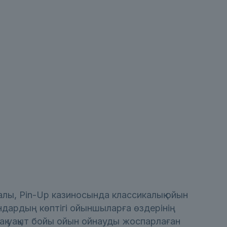
алы, Pin-Up казиносында классикалық ойын
ндардың көптігі ойыншыларға өздерінің
зақ уақыт бойы ойын ойнауды жоспарлаған