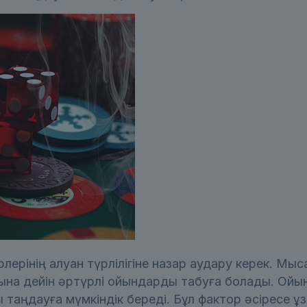
ерінің алуан түрлілігіне назар аудару керек. Мыс
ына дейін әртүрлі ойындарды табуға болады. Ойы
таңдауға мүмкіндік береді. Бұл фактор әсіресе ұ