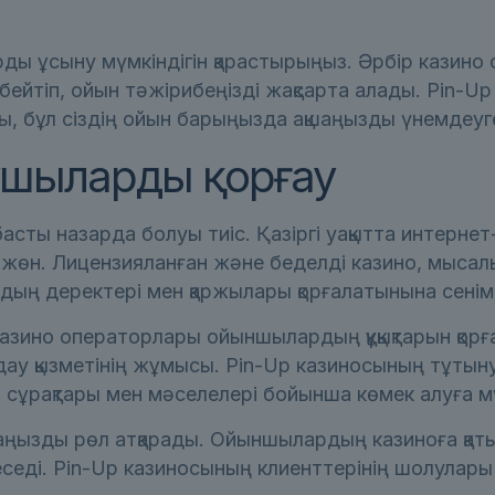
ды ұсыну мүмкіндігін қарастырыңыз. Әрбір казино
көбейтіп, ойын тәжірибеңізді жақсарта алады. Pin
, бұл сіздің ойын барыңызда ақшаңызды үнемдеуге
нушыларды қорғау
асты назарда болуы тиіс. Қазіргі уақытта интернет-к
жөн. Лицензияланған және беделді казино, мысалы
ың деректері мен қаржылары қорғалатынына сенімд
зино операторлары ойыншылардың құқықтарын қорғау
олдау қызметінің жұмысы. Pin-Up казиносының тұтын
 сұрақтары мен мәселелері бойынша көмек алуға мү
ызды рөл атқарады. Ойыншылардың казиноға қатыст
ді. Pin-Up казиносының клиенттерінің шолулары кө