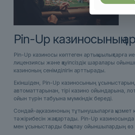
Pin-Up казиносының 
Pin-Up казиносы көптеген артықшылықтарға ие
лицензиясы және қауіпсіздік шаралары ойыншыл
казиноның сенімділігін арттырады.
Екіншіден, Pin-Up казиносының ұсыныстарынд
автоматтарынан, тірі казино ойындарына, ло
ойын түрін табуына мүмкіндік береді.
Сондай-ақ, казиноның тұтынушыларға қызмет 
тәжірибесін жақсартады. Pin-Up казиносында 
мен ұсыныстарды бақылау ойыншылардың өз м