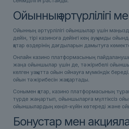
сенімділігін растайды.
Ойынның әртүрлілігі 
Ойынның әртүрлілігі ойыншылар үшін маңызд
дейін, тірі казиноға дейінгі кең ауқымды ой
қатар өздерінің дағдыларын дамытуға көмект
Онлайн казино платформасының пайдаланушы 
жаңа ойыншылар үшін де, тәжірибелі ойыншыл
келген уақытта ойын ойнауға мүмкіндік бере
ойын тәжірибесін жақсартады.
Сонымен қатар, казино платформасының тұрақ
түрде жаңартып, ойыншыларға мүлтіксіз ойын
ойыншылардың көңіл-күйін көтереді және ойы
Бонустар мен акцияла