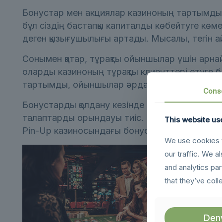
Бонустар мен акциялар казиноның тартымды
бұл сіздің бастапқы капиталды көбейтуге кө
деген қызығушылығы артады. Мысалы, тегін ай
Сонымен қатар, тұрақты ойыншылар үшін арн
оларды казиноның тұрақты клиенттері етуге 
тартымды, ойыншылар әрдайым жаңа ұсыныст
Cons
Бонустарды қолдану кезінде шарттар мен тал
талаптарды орындауы тиіс. Бұл талаптарсыз 
This website us
Pin-Up казиносындағы бонустар мен акциялар
We use cookies t
our traffic. We a
and analytics pa
that they’ve coll
Den