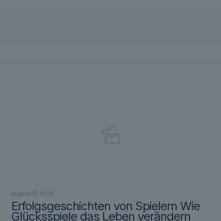
August 5, 2026
Erfolgsgeschichten von Spielern Wie
Glücksspiele das Leben verändern