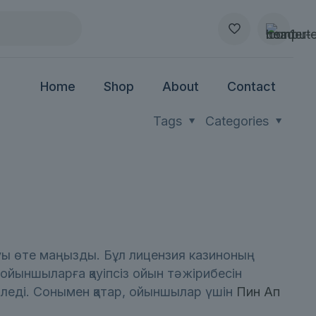
Home
Shop
About
Contact
Tags
Categories
луы өте маңызды. Бұл лицензия казиноның
 ойыншыларға қауіпсіз ойын тәжірибесін
іледі. Сонымен қатар, ойыншылар үшін
Пин Ап