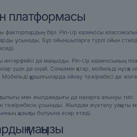
мен платформасы
ы факторлардың бірі. Pin-Up казиносы классикалы
ындарды ұсынады. Бұл ойыншыларға түрлі ойын стил
еседі.
интерфейсі де маңызды. Pin-Up казиносының платф
ар үшін де оңай. Сонымен қатар, мобильді нұсқа 
ді. Мобильді құрылғыларда ойнау тәжірибесі де ж
тылығы мен жылдамдығы да назарға алынуы тиіс. 
 тәжірибесін ұсынады. Жылдам жүктелу уақыты ме
нның қызықты болуына әсер етеді.
рдың маңызы