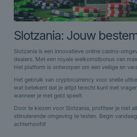
Slotzania: Jouw beste
Slotzania is een innovatieve online casino-omgev
dealers. Met een royale welkomstbonus van maxima
Het platform is ontworpen om een veilige en v
Het gebruik van cryptocurrency voor snelle uitbe
wat betekent dat je altijd terecht kunt met vrage
wanneer je met geld speelt.
Door te kiezen voor Slotzania, profiteer je niet 
stimulerende omgeving te testen. Begin vandaag
achterhoofd!