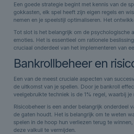
Een goede strategie begint met kennis van de spel
gokkasten, elk spel heeft zijn eigen regels en w
nemen en je speelstijl optimaliseren. Het ontwikk
Tot slot is het belangrijk om de psychologische
emoties. Het is essentieel om rationele beslissi
cruciaal onderdeel van het implementeren van ee
Bankrollbeheer en risi
Een van de meest cruciale aspecten van succesvol
de uitkomst van je spellen. Door je bankroll effec
veelgebruikte techniek is de 1% regel, waarbij je 
Risicobeheer is een ander belangrijk onderdeel van
de gaten houdt. Het is belangrijk om te weten wa
spelen in de hoop hun verliezen terug te winnen, 
deze valkuil te vermijden.