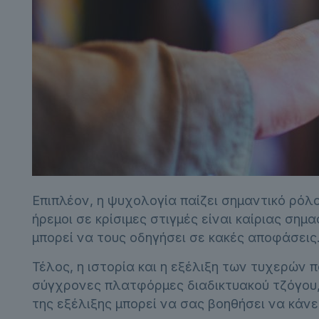
Επιπλέον, η ψυχολογία παίζει σημαντικό ρόλ
ήρεμοι σε κρίσιμες στιγμές είναι καίριας ση
μπορεί να τους οδηγήσει σε κακές αποφάσεις.
Τέλος, η ιστορία και η εξέλιξη των τυχερών 
σύγχρονες πλατφόρμες διαδικτυακού τζόγου, 
της εξέλιξης μπορεί να σας βοηθήσει να κάνε