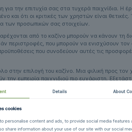
μη για την επιτυχία σας στα τυχερά παιχνίδια. Η έ
ένο και ότι οι κριτικές των χρηστών είναι θετικές
ια των προσωπικών σας στοιχείων.
 παρέχονται από το καζίνο μπορούν να κάνουν τη 
άν περιστροφές, που μπορούν να ενισχύσουν τον α
 προϋποθέσεις που συνοδεύουν αυτές τις προσφορ
ρόλο στην επιλογή του καζίνο. Μια φιλική προς το
ν την εμπειρία παιχνιδιού πιο ευχάριστη. Εξετάστ
 είναι σημαντικά για την επίλυση τυχόν προβλημ
ent
Details
About Co
άτων και αυτοσυγκέντρω
es cookies
ρίσιμη για τη διαδικασία των τυχερών παιχνιδιών.
o personalise content and ads, to provide social media features 
ώντας τους σε αποτυχίες. Η ικανότητα να διατηρεί
lso share information about your use of our site with our social me