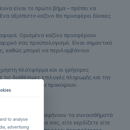
ρευνα είναι το πρώτο βήμα – πρέπει να
. Ένα αξιόπιστο καζίνο θα προσφέρει δίκαιες
διαφορά. Ορισμένα καζίνο προσφέρουν
ρχικό σας προϋπολογισμό. Είναι σημαντικό
ές, καθώς μπορεί να περιλαμβάνουν
ν χρήστη πλατφόρμα και οι γρήγορες
ε τις διαθέσιμες επιλογές πληρωμής και την
άτων που μπορεί να προκύψουν.
okies
ση
 Συχνά, οι παίκτες αφήνουν τα συναισθήματά
and to analyse
τε την ψυχραιμία σας, είτε κερδίζετε είτε
dia, advertising