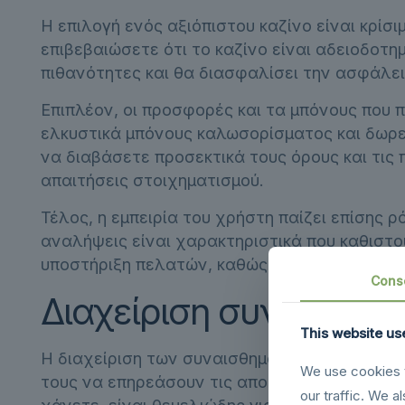
Η επιλογή ενός αξιόπιστου καζίνο είναι κρίσι
επιβεβαιώσετε ότι το καζίνο είναι αδειοδοτημ
πιθανότητες και θα διασφαλίσει την ασφάλε
Επιπλέον, οι προσφορές και τα μπόνους που
ελκυστικά μπόνους καλωσορίσματος και δωρε
να διαβάσετε προσεκτικά τους όρους και τις
απαιτήσεις στοιχηματισμού.
Τέλος, η εμπειρία του χρήστη παίζει επίσης 
αναλήψεις είναι χαρακτηριστικά που καθιστού
υποστήριξη πελατών, καθώς αυτά τα στοιχεία
Cons
Διαχείριση συναισθημ
This website us
Η διαχείριση των συναισθημάτων σας είναι κ
We use cookies t
τους να επηρεάσουν τις αποφάσεις τους, οδηγ
our traffic. We a