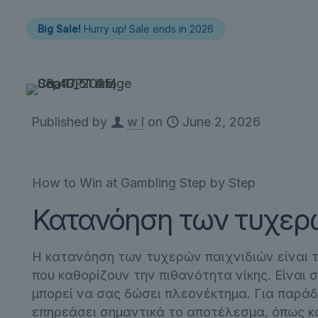
Big Sale!
Hurry up! Sale ends in 2026
Published by
w l
on
June 2, 2026
How to Win at Gambling Step by Step
Κατανόηση των τυχερώ
Η κατανόηση των τυχερών παιχνιδιών είναι το
που καθορίζουν την πιθανότητα νίκης. Είναι
μπορεί να σας δώσει πλεονέκτημα. Για παράδε
επηρεάσει σημαντικά το αποτέλεσμα, όπως κα