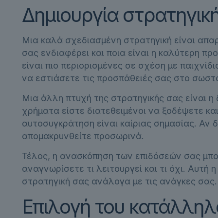
Δημιουργία στρατηγική
Μια καλά σχεδιασμένη στρατηγική είναι απαρα
σας ενδιαφέρει και ποια είναι η καλύτερη πρ
είναι πιο περιορισμένες σε σχέση με παιχνίδ
να εστιάσετε τις προσπάθειές σας στο σωστό
Μια άλλη πτυχή της στρατηγικής σας είναι η 
χρήματα είστε διατεθειμένοι να ξοδέψετε και
αυτοσυγκράτηση είναι καίριας σημασίας. Αν δ
απομακρυνθείτε προσωρινά.
Τέλος, η ανασκόπηση των επιδόσεών σας μπορε
αναγνωρίσετε τι λειτουργεί και τι όχι. Αυτή
στρατηγική σας ανάλογα με τις ανάγκες σας.
Επιλογή του κατάλληλ