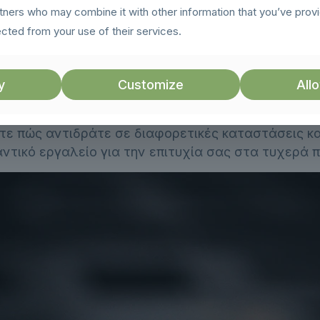
 Αναγνωρίζοντας πότε πρέπει να σταματήσετε, πριν
rtners who may combine it with other information that you’ve prov
ected from your use of their services.
η της στρατηγικής σας. Κατά τη διάρκεια του παιχ
η ικανότητα να εστιάζετε στο παιχνίδι και να αν
y
Customize
Allo
υτοσυγκέντρωσης μπορεί να επιτευχθεί μέσω τεχνι
ου προκαλούνται από τις νίκες και τις ήττες σας 
ε πώς αντιδράτε σε διαφορετικές καταστάσεις και
ντικό εργαλείο για την επιτυχία σας στα τυχερά π