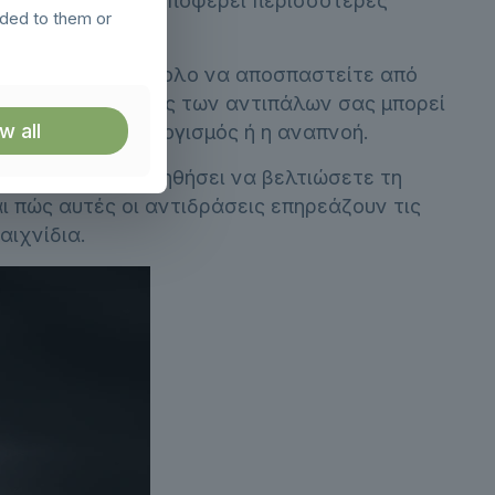
 το παιχνίδι σας αποφέρει περισσότερες
ided to them or
νιδιού, είναι εύκολο να αποσπαστείτε από
αλύετε τις κινήσεις των αντιπάλων σας μπορεί
w all
κών όπως ο διαλογισμός ή η αναπνοή.
μπορεί να σας βοηθήσει να βελτιώσετε τη
 πώς αυτές οι αντιδράσεις επηρεάζουν τις
αιχνίδια.