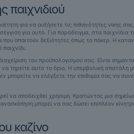
ς παιχνιδιού
ίτητη για να αυξήσετε τις πιθανότητες νίκης σας.
οσέγγιση για αυτό. Για παράδειγμα, στα παιχνίδια 
ια που απαιτούν δεξιότητες όπως το πόκερ. Η κατ
 παιχνίδι.
διαχείριση του προϋπολογισμού σας. Είναι σημαντι
 να τηρείτε αυτό το όριο. Η υπερβολική σπατάλη μπ
εν μπορείτε να ελέγξετε την επιθυμία σας να συνε
ί να αποδειχθεί χρήσιμη. Κρατώντας μια σημείωση 
 η ανασκόπηση μπορεί να σας δώσει επιπλέον κίνητ
ου καζίνο