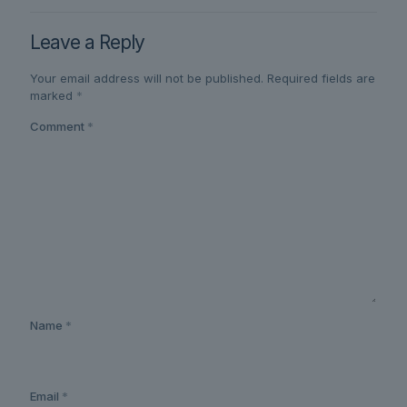
Leave a Reply
Your email address will not be published.
Required fields are
marked
*
Comment
*
Name
*
Email
*