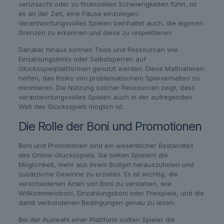
verursacht oder zu finanziellen Schwierigkeiten führt, ist
es an der Zeit, eine Pause einzulegen.
Verantwortungsvolles Spielen beinhaltet auch, die eigenen
Grenzen zu erkennen und diese zu respektieren.
Darüber hinaus können Tools und Ressourcen wie
Einzahlungslimits oder Selbstsperren auf
Glücksspielplattformen genutzt werden. Diese Maßnahmen
helfen, das Risiko von problematischem Spielverhalten zu
minimieren. Die Nutzung solcher Ressourcen zeigt, dass
verantwortungsvolles Spielen auch in der aufregenden
Welt des Glücksspiels möglich ist.
Die Rolle der Boni und Promotionen
Boni und Promotionen sind ein wesentlicher Bestandteil
des Online-Glücksspiels. Sie bieten Spielern die
Möglichkeit, mehr aus ihrem Budget herauszuholen und
zusätzliche Gewinne zu erzielen. Es ist wichtig, die
verschiedenen Arten von Boni zu verstehen, wie
Willkommensboni, Einzahlungsboni oder Freispiele, und die
damit verbundenen Bedingungen genau zu lesen.
Bei der Auswahl einer Plattform sollten Spieler die