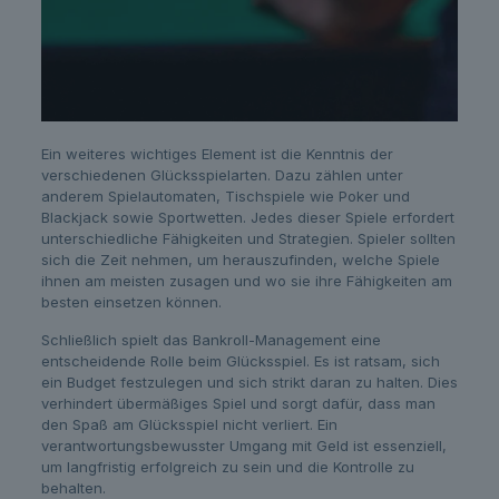
Ein weiteres wichtiges Element ist die Kenntnis der
verschiedenen Glücksspielarten. Dazu zählen unter
anderem Spielautomaten, Tischspiele wie Poker und
Blackjack sowie Sportwetten. Jedes dieser Spiele erfordert
unterschiedliche Fähigkeiten und Strategien. Spieler sollten
sich die Zeit nehmen, um herauszufinden, welche Spiele
ihnen am meisten zusagen und wo sie ihre Fähigkeiten am
besten einsetzen können.
Schließlich spielt das Bankroll-Management eine
entscheidende Rolle beim Glücksspiel. Es ist ratsam, sich
ein Budget festzulegen und sich strikt daran zu halten. Dies
verhindert übermäßiges Spiel und sorgt dafür, dass man
den Spaß am Glücksspiel nicht verliert. Ein
verantwortungsbewusster Umgang mit Geld ist essenziell,
um langfristig erfolgreich zu sein und die Kontrolle zu
behalten.