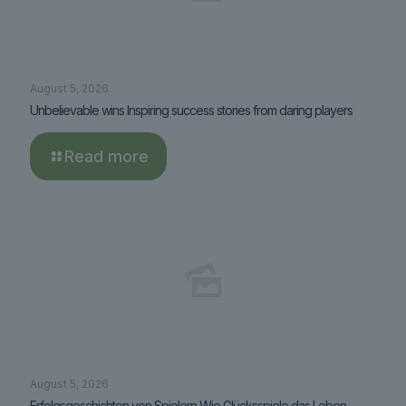
August 5, 2026
Unbelievable wins Inspiring success stories from daring players
Read more
August 5, 2026
Erfolgsgeschichten von Spielern Wie Glücksspiele das Leben