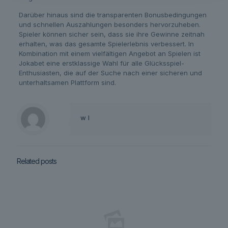
Darüber hinaus sind die transparenten Bonusbedingungen
und schnellen Auszahlungen besonders hervorzuheben.
Spieler können sicher sein, dass sie ihre Gewinne zeitnah
erhalten, was das gesamte Spielerlebnis verbessert. In
Kombination mit einem vielfältigen Angebot an Spielen ist
Jokabet eine erstklassige Wahl für alle Glücksspiel-
Enthusiasten, die auf der Suche nach einer sicheren und
unterhaltsamen Plattform sind.
w l
Related posts