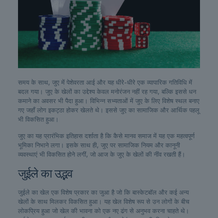
समय के साथ, जुए में पेशेवरता आई और यह धीरे-धीरे एक व्यापारिक गतिविधि में
बदल गया। जुए के खेलों का उद्देश्य केवल मनोरंजन नहीं रह गया, बल्कि इससे धन
कमाने का अवसर भी पैदा हुआ। विभिन्न सभ्यताओं में जुए के लिए विशेष स्थल बनाए
गए जहाँ लोग इकट्ठा होकर खेलते थे। इससे जुए का सामाजिक और आर्थिक पहलू
भी विकसित हुआ।
जुए का यह प्रारंभिक इतिहास दर्शाता है कि कैसे मानव समाज में यह एक महत्वपूर्ण
भूमिका निभाने लगा। इसके साथ ही, जुए पर सामाजिक नियम और कानूनी
व्यवस्थाएं भी विकसित होने लगीं, जो आज के जुए के खेलों की नींव रखती हैं।
जुईले का उद्भव
जुईले का खेल एक विशेष प्रकार का जुआ है जो कि बास्केटबॉल और कई अन्य
खेलों के साथ मिलकर विकसित हुआ। यह खेल विशेष रूप से उन लोगों के बीच
लोकप्रिय हुआ जो खेल की भावना को एक नए ढंग से अनुभव करना चाहते थे।