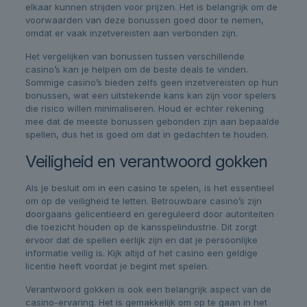
elkaar kunnen strijden voor prijzen. Het is belangrijk om de
voorwaarden van deze bonussen goed door te nemen,
omdat er vaak inzetvereisten aan verbonden zijn.
Het vergelijken van bonussen tussen verschillende
casino’s kan je helpen om de beste deals te vinden.
Sommige casino’s bieden zelfs geen inzetvereisten op hun
bonussen, wat een uitstekende kans kan zijn voor spelers
die risico willen minimaliseren. Houd er echter rekening
mee dat de meeste bonussen gebonden zijn aan bepaalde
spellen, dus het is goed om dat in gedachten te houden.
Veiligheid en verantwoord gokken
Als je besluit om in een casino te spelen, is het essentieel
om op de veiligheid te letten. Betrouwbare casino’s zijn
doorgaans gelicentieerd en gereguleerd door autoriteiten
die toezicht houden op de kansspelindustrie. Dit zorgt
ervoor dat de spellen eerlijk zijn en dat je persoonlijke
informatie veilig is. Kijk altijd of het casino een geldige
licentie heeft voordat je begint met spelen.
Verantwoord gokken is ook een belangrijk aspect van de
casino-ervaring. Het is gemakkelijk om op te gaan in het