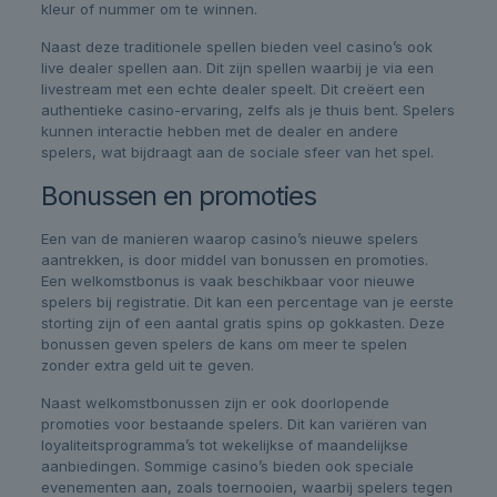
kleur of nummer om te winnen.
Naast deze traditionele spellen bieden veel casino’s ook
live dealer spellen aan. Dit zijn spellen waarbij je via een
livestream met een echte dealer speelt. Dit creëert een
authentieke casino-ervaring, zelfs als je thuis bent. Spelers
kunnen interactie hebben met de dealer en andere
spelers, wat bijdraagt aan de sociale sfeer van het spel.
Bonussen en promoties
Een van de manieren waarop casino’s nieuwe spelers
aantrekken, is door middel van bonussen en promoties.
Een welkomstbonus is vaak beschikbaar voor nieuwe
spelers bij registratie. Dit kan een percentage van je eerste
storting zijn of een aantal gratis spins op gokkasten. Deze
bonussen geven spelers de kans om meer te spelen
zonder extra geld uit te geven.
Naast welkomstbonussen zijn er ook doorlopende
promoties voor bestaande spelers. Dit kan variëren van
loyaliteitsprogramma’s tot wekelijkse of maandelijkse
aanbiedingen. Sommige casino’s bieden ook speciale
evenementen aan, zoals toernooien, waarbij spelers tegen