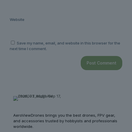
Website
Save my name, email, and website in this browser for the
next time I comment.
AeroViewDrones brings you the best drones, FPV gear,
and accessories trusted by hobbyists and professionals
worldwide.