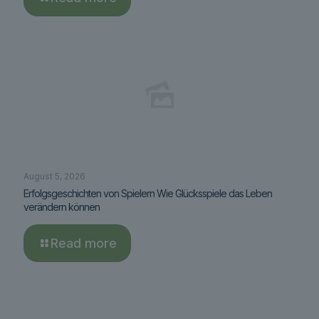
August 5, 2026
Erfolgsgeschichten von Spielern Wie Glücksspiele das Leben
verändern können
Read more