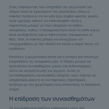
Ένας παράγοντας που επηρεάζει την ψυχολογία του
τζόγου είναι το «φαινόμενο της ρουλέτας», όπου οι
παίκτες πιστεύουν ότι αν κάτι έχει συμβεί αρκετές φορές,
είναι λιγότερο πιθανό να επαναληφθεί. Αυτή η
παρανόηση μπορεί να τους οδηγήσει σε λάθος
αποφάσεις, καθώς η πραγματικότητα είναι ότι κάθε γύρος
είναι ανεξάρτητος και οι πιθανότητες παραμένουν οι
ίδιες. Έτσι, οι παίκτες μπορεί να συνεχίζουν να
στοιχηματίζουν με την ελπίδα ότι «είναι η σειρά τους» να
κερδίσουν.
Επιπλέον, η ψυχολογική πίεση και η ανάγκη για αποδοχή
επηρεάζουν τις αποφάσεις μας. Ο τζόγος μπορεί να
προκαλέσει συναισθήματα χαράς και ενθουσιασμού,
αλλά και απογοήτευσης και άγχους. Αυτές οι
συναισθηματικές καταστάσεις οδηγούν τους παίκτες σε
υπερβολικά ρίσκα ή σε συντηρητικές στρατηγικές,
ανάλογα με την ψυχολογική τους κατάσταση τη δεδομένη
στιγμή.
Η επίδραση των συναισθημάτων
Τα συναισθήματα παίζουν καθοριστικό ρόλο στη