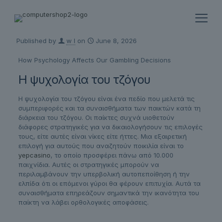
Published by
w l
on
June 8, 2026
How Psychology Affects Our Gambling Decisions
Η ψυχολογία του τζόγου
Η ψυχολογία του τζόγου είναι ένα πεδίο που μελετά τις
συμπεριφορές και τα συναισθήματα των παικτών κατά τη
διάρκεια του τζόγου. Οι παίκτες συχνά υιοθετούν
διάφορες στρατηγικές για να δικαιολογήσουν τις επιλογές
τους, είτε αυτές είναι νίκες είτε ήττες. Μια εξαιρετική
επιλογή για αυτούς που αναζητούν ποικιλία είναι το
yepcasino
, το οποίο προσφέρει πάνω από 10.000
παιχνίδια. Αυτές οι στρατηγικές μπορούν να
περιλαμβάνουν την υπερβολική αυτοπεποίθηση ή την
ελπίδα ότι οι επόμενοι γύροι θα φέρουν επιτυχία. Αυτά τα
συναισθήματα επηρεάζουν σημαντικά την ικανότητα του
παίκτη να λάβει ορθολογικές αποφάσεις.