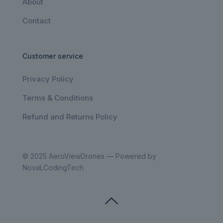
About
Contact
Customer service
Privacy Policy
Terms & Conditions
Refund and Returns Policy
© 2025 AeroViewDrones — Powered by
NovaLCodingTech