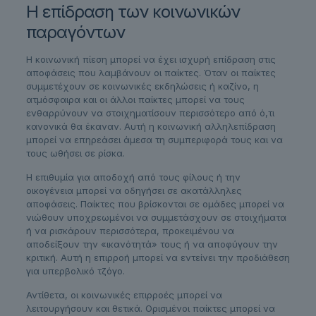
Η επίδραση των κοινωνικών
παραγόντων
Η κοινωνική πίεση μπορεί να έχει ισχυρή επίδραση στις
αποφάσεις που λαμβάνουν οι παίκτες. Όταν οι παίκτες
συμμετέχουν σε κοινωνικές εκδηλώσεις ή καζίνο, η
ατμόσφαιρα και οι άλλοι παίκτες μπορεί να τους
ενθαρρύνουν να στοιχηματίσουν περισσότερο από ό,τι
κανονικά θα έκαναν. Αυτή η κοινωνική αλληλεπίδραση
μπορεί να επηρεάσει άμεσα τη συμπεριφορά τους και να
τους ωθήσει σε ρίσκα.
Η επιθυμία για αποδοχή από τους φίλους ή την
οικογένεια μπορεί να οδηγήσει σε ακατάλληλες
αποφάσεις. Παίκτες που βρίσκονται σε ομάδες μπορεί να
νιώθουν υποχρεωμένοι να συμμετάσχουν σε στοιχήματα
ή να ρισκάρουν περισσότερα, προκειμένου να
αποδείξουν την «ικανότητά» τους ή να αποφύγουν την
κριτική. Αυτή η επιρροή μπορεί να εντείνει την προδιάθεση
για υπερβολικό τζόγο.
Αντίθετα, οι κοινωνικές επιρροές μπορεί να
λειτουργήσουν και θετικά. Ορισμένοι παίκτες μπορεί να