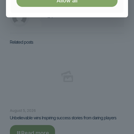
Allow all
w l
Related posts
August 5, 2026
Unbelievable wins Inspiring success stories from daring players
Read more