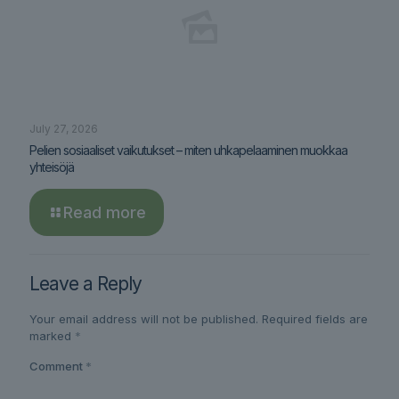
July 27, 2026
Pelien sosiaaliset vaikutukset – miten uhkapelaaminen muokkaa
yhteisöjä
Read more
Leave a Reply
Your email address will not be published.
Required fields are
marked
*
Comment
*