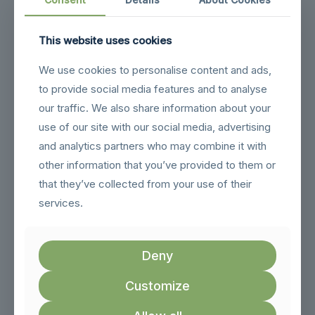
Το Yep Casino είναι ένα σύγχρονο διαδικτυακό καζίνο
που θέτει τον παίκτη στο επίκεντρο της εμπειρίας του. Με
πάνω από 10.000 παιχνίδια, από φρουτάκια μέχρι
This website uses cookies
ζωντανά τραπέζια, προσφέρει μια ποικιλία επιλογών που
καλύπτουν όλες τις προτιμήσεις. Επιπλέον, η πλατφόρμα
We use cookies to personalise content and ads,
προάγει τον υπεύθυνο τζόγο, παρέχοντας πληροφορίες
και υποστήριξη σε κάθε βήμα της εμπειρίας του παίκτη.
to provide social media features and to analyse
our traffic. We also share information about your
Το Yep Casino προσφέρει ένα γενναιόδωρο πακέτο
καλωσορίσματος για νέους παίκτες, επιτρέποντάς τους
use of our site with our social media, advertising
να δοκιμάσουν τα παιχνίδια του χωρίς τον φόβο
and analytics partners who may combine it with
απωλειών. Η 24/7 υποστήριξη πελατών είναι πάντα
διαθέσιμη, εξασφαλίζοντας ότι οι παίκτες έχουν τη
other information that you’ve provided to them or
βοήθεια που χρειάζονται. Με άμεσες αναλήψεις και
that they’ve collected from your use of their
ασφαλείς συναλλαγές, η πλατφόρμα δημιουργεί ένα
αξιόπιστο περιβάλλον για όλους τους παίκτες.
services.
Σημαντική είναι η δέσμευση του Yep Casino στην
προώθηση ενός υγιούς και υπεύθυνου τζόγου. Με
στρατηγικές που ενθαρρύνουν την αυτογνωσία και την
Deny
επίγνωση, οι παίκτες μπορούν να απολαμβάνουν την
εμπειρία του τζόγου με ασφάλεια και υπευθυνότητα. Έτσι,
Customize
το Yep Casino δεν είναι απλώς μια πηγή ψυχαγωγίας,
αλλά και ένα ασφαλές περιβάλλον για τους παίκτες.