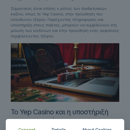
Σημαντικός είναι επίσης ο ρόλος των διαδικτυακών
καζίνο, όπως το Yep Casino, στην προώθηση του
υπεύθυνου τζόγου. Παρέχοντας πληροφορίες και
υποστήριξη στους παίκτες, μπορούν να συμβάλλουν στη
μείωση των κινδύνων και στην προώθηση ενός ασφαλούς
περιβάλλοντος τζόγου.
Το Yep Casino και η υποστήριξή
του στους παίκτες
Consent
Details
About Cookies