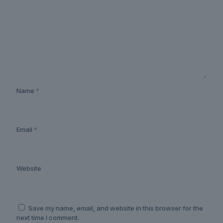
Name
*
Email
*
Website
Save my name, email, and website in this browser for the
next time I comment.